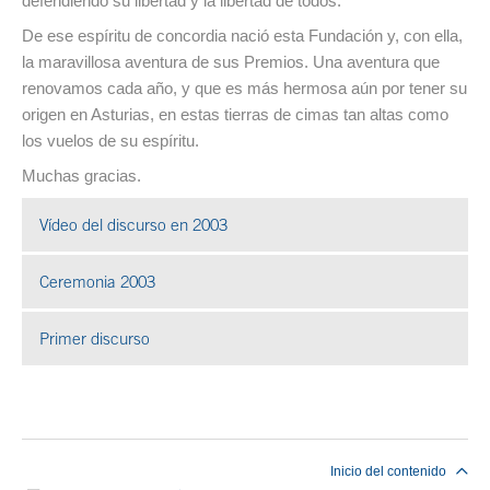
defendiendo su libertad y la libertad de todos.
De ese espíritu de concordia nació esta Fundación y, con ella,
la maravillosa aventura de sus Premios. Una aventura que
renovamos cada año, y que es más hermosa aún por tener su
origen en Asturias, en estas tierras de cimas tan altas como
los vuelos de su espíritu.
Muchas gracias.
Vídeo del discurso en 2003
Se abre en ventana nueva
Ceremonia 2003
Se abre en ventana nueva
Primer discurso
Se abre en ventana nueva
Fin del contenido principal
Inicio del contenido