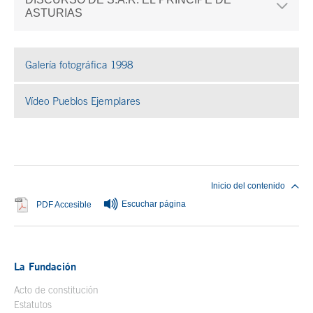
ASTURIAS
Galería fotográfica 1998
Se abre en ventana nueva
Vídeo Pueblos Ejemplares
Se abre en ventana nueva
Fin del contenido principal
Inicio del contenido
Escuchar página
Se abre en ventana nueva
PDF Accesible
La Fundación
Acto de constitución
Estatutos