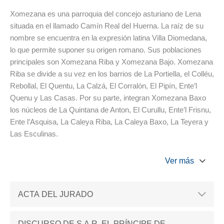
Xomezana es una parroquia del concejo asturiano de Lena
situada en el llamado Camín Real del Huerna. La raíz de su
nombre se encuentra en la expresión latina Villa Diomedana,
lo que permite suponer su origen romano. Sus poblaciones
principales son Xomezana Riba y Xomezana Bajo. Xomezana
Riba se divide a su vez en los barrios de La Portiella, el Colléu,
Rebollal, El Quentu, La Calzá, El Corralón, El Pipín, Ente’l
Quenu y Las Casas. Por su parte, integran Xomezana Baxo
los núcleos de La Quintana de Anton, El Curullu, Ente’l Frisnu,
Ente l’Asquisa, La Caleya Riba, La Caleya Baxo, La Teyera y
Las Esculinas.
Ver más
ACTA DEL JURADO
DISCURSO DE S.A.R. EL PRÍNCIPE DE