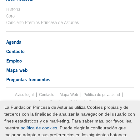
Historia
Coro
Concierto Premios Princesa de Asturias
Agenda
Contacto
Empleo
Mapa web
Preguntas frecuentes
Aviso legal
Tecla de acceso 8
Contacto
Mapa Web
Menú pie
Política de privacidad
Redes Sociales
Política de Cookies
La Fundación Princesa de Asturias utiliza Cookies propias y de
Fin menú pie
terceros con la finalidad de analizar la navegación del usuario con
© Copyright Fri Aug 07 18:14:50 UTC 2026 Fundación Princesa de
Asturias
fines estadísticos y de marketing. Para saber más, por favor, lea
nuestra
política de cookies
. Puede elegir la configuración que
mejor se adapte a sus preferencias en los siguientes botones: