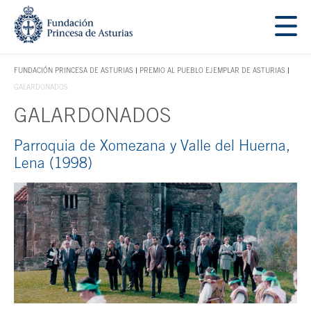
Saltar navegación. Ir directamente al contenido principal
Tecla de acceso 1
FUNDACIÓN PRINCESA DE ASTURIAS
PREMIO AL PUEBLO EJEMPLAR DE ASTURIAS
TECLA DE ACCESO 1
GALARDONADOS
GALARDONADOS
Parroquia de Xomezana y Valle del Huerna,
Contenido principal
Lena (1998)