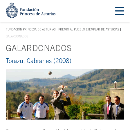
Saltar navegación. Ir directamente al contenido principal
Tecla de acceso 1
FUNDACIÓN PRINCESA DE ASTURIAS
PREMIO AL PUEBLO EJEMPLAR DE ASTURIAS
TECLA DE ACCESO 1
GALARDONADOS
GALARDONADOS
Torazu, Cabranes (2008)
Contenido principal