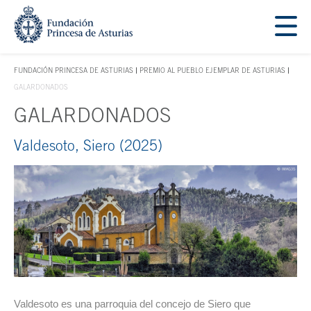
Saltar navegación. Ir directamente al contenido principal
Tecla de acceso 1
FUNDACIÓN PRINCESA DE ASTURIAS
PREMIO AL PUEBLO EJEMPLAR DE ASTURIAS
TECLA DE ACCESO 1
GALARDONADOS
GALARDONADOS
Valdesoto, Siero (2025)
Contenido principal
Valdesoto es una parroquia del concejo de Siero que