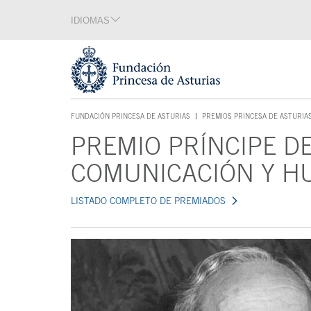
Saltar navegación. Ir directamente al contenido principal
IDIOMAS
Sección de idiomas
Fin de la sección de idiomas
Tecla de acceso 1
FUNDACIÓN PRINCESA DE ASTURIAS
PREMIOS PRINCESA DE ASTURIA
TECLA DE ACCESO 1
PREMIO PRÍNCIPE D
Contenido principal
COMUNICACIÓN Y H
LISTADO COMPLETO DE PREMIADOS