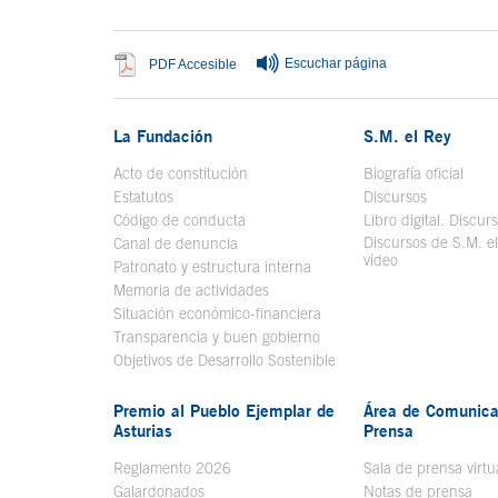
Escuchar página
Se abre en ventana nueva
PDF Accesible
La Fundación
S.M. el Rey
Acto de constitución
Biografía oficial
Se a
Estatutos
Discursos
Código de conducta
Libro digital. Discur
Discursos de S.M. e
Canal de denuncia
vídeo
Se abre en ve
Patronato y estructura interna
Memoria de actividades
Situación económico-financiera
Transparencia y buen gobierno
Objetivos de Desarrollo Sostenible
Premio al Pueblo Ejemplar de
Área de Comunica
Asturias
Prensa
Reglamento 2026
Sala de prensa virtu
Galardonados
Notas de prensa