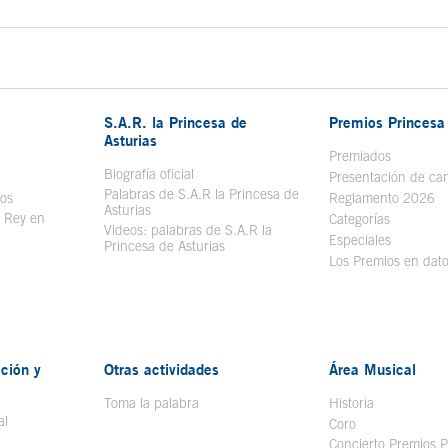
S.A.R. la Princesa de
Premios Princesa 
Asturias
bre en ventana nueva
Premiados
Biografía oficial
Se abre en ventana nueva
Presentación de ca
Palabras de S.A.R la Princesa de
sos
Se abre en ventana nueva
Reglamento 2026
Asturias
l Rey en
Categorías
Videos: palabras de S.A.R la
ntana nueva
Especiales
Princesa de Asturias
Los Premios en dat
ción y
Otras actividades
Área Musical
Toma la palabra
Historia
al
Coro
Concierto Premios P