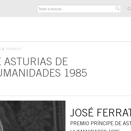
M
C
F
S
PREMIADOS
E ASTURIAS DE
UMANIDADES 1985
JOSÉ FERRA
PREMIO PRÍNCIPE DE AS