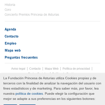
Historia
Coro
Concierto Premios Princesa de Asturias
Agenda
Contacto
Empleo
Mapa web
Preguntas frecuentes
Aviso legal
Tecla de acceso 8
Contacto
Mapa Web
Menú pie
Política de privacidad
Redes Sociales
Política de Cookies
La Fundación Princesa de Asturias utiliza Cookies propias y de
Fin menú pie
terceros con la finalidad de analizar la navegación del usuario con
© Copyright Mon Aug 10 10:50:26 UTC 2026 Fundación Princesa de
Asturias
fines estadísticos y de marketing. Para saber más, por favor, lea
nuestra
política de cookies
. Puede elegir la configuración que
mejor se adapte a sus preferencias en los siguientes botones: