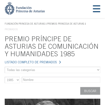
Saltar navegación. Ir directamente al contenido principal
Tecla de acceso 1
FUNDACIÓN PRINCESA DE ASTURIAS
PREMIOS PRINCESA DE ASTURIAS
TECLA DE ACCESO 1
PREMIADOS
PREMIO PRÍNCIPE DE
Contenido principal
ASTURIAS DE COMUNICACIÓN
Y HUMANIDADES 1985
LISTADO COMPLETO DE PREMIADOS