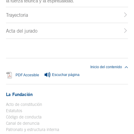
la fuerza telúrica y la espiritualidad.
Trayectoria
Acta del jurado
Fin del contenido principal
Inicio del contenido
Escuchar página
Se abre en ventana nueva
PDF Accesible
La Fundación
Acto de constitución
Estatutos
Código de conducta
Canal de denuncia
Patronato y estructura interna