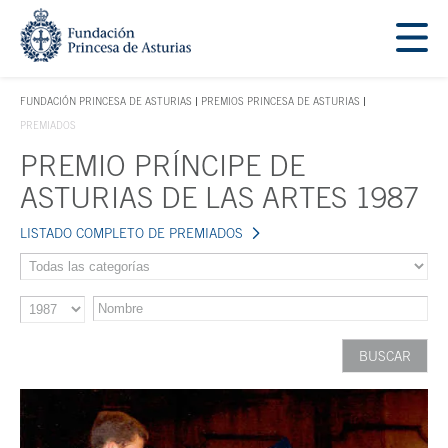
Saltar navegación. Ir directamente al contenido principal
Tecla de acceso 1
FUNDACIÓN PRINCESA DE ASTURIAS
PREMIOS PRINCESA DE ASTURIAS
TECLA DE ACCESO 1
PREMIADOS
PREMIO PRÍNCIPE DE
Contenido principal
ASTURIAS DE LAS ARTES 1987
LISTADO COMPLETO DE PREMIADOS