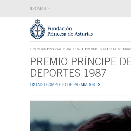
Saltar navegación. Ir directamente al contenido principal
IDIOMAS
Sección de idiomas
Fin de la sección de idiomas
Tecla de acceso 1
FUNDACIÓN PRINCESA DE ASTURIAS
PREMIOS PRINCESA DE ASTURIA
TECLA DE ACCESO 1
PREMIO PRÍNCIPE DE
Contenido principal
DEPORTES 1987
LISTADO COMPLETO DE PREMIADOS