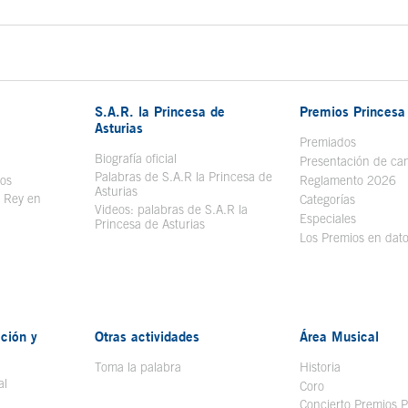
S.A.R. la Princesa de
Premios Princesa 
Asturias
bre en ventana nueva
Premiados
Biografía oficial
Se abre en ventana nueva
Presentación de ca
Palabras de S.A.R la Princesa de
sos
Se abre en ventana nueva
Reglamento 2026
Asturias
l Rey en
Categorías
Videos: palabras de S.A.R la
ntana nueva
Especiales
Princesa de Asturias
Los Premios en dat
ción y
Otras actividades
Área Musical
Toma la palabra
Historia
al
Coro
Concierto Premios P