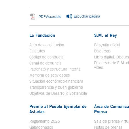
Escuchar página
Se abre en ventana nueva
PDF Accesible
La Fundación
S.M. el Rey
Acto de constitución
Biografía oficial
Se a
Estatutos
Discursos
Código de conducta
Libro digital. Discur
Discursos de S.M. e
Canal de denuncia
vídeo
Se abre en ve
Patronato y estructura interna
Memoria de actividades
Situación económico-financiera
Transparencia y buen gobierno
Objetivos de Desarrollo Sostenible
Premio al Pueblo Ejemplar de
Área de Comunica
Asturias
Prensa
Reglamento 2026
Sala de prensa virtu
Galardonados
Notas de prensa