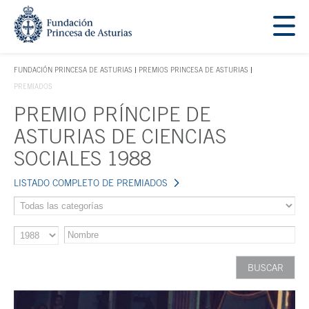
Saltar navegación. Ir directamente al contenido principal
Tecla de acceso 1
FUNDACIÓN PRINCESA DE ASTURIAS
PREMIOS PRINCESA DE ASTURIAS
TECLA DE ACCESO 1
PREMIADOS
PREMIO PRÍNCIPE DE
Contenido principal
ASTURIAS DE CIENCIAS
SOCIALES 1988
LISTADO COMPLETO DE PREMIADOS