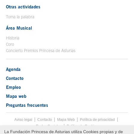
Otras actividades
Toma la palabra
Área Musical
Historia
Coro
Concierto Premios Princesa de Asturias
Agenda
Contacto
Empleo
Mapa web
Preguntas frecuentes
Aviso legal
Tecla de acceso 8
Contacto
Mapa Web
Menú pie
Política de privacidad
Redes Sociales
Política de Cookies
La Fundación Princesa de Asturias utiliza Cookies propias y de
Fin menú pie