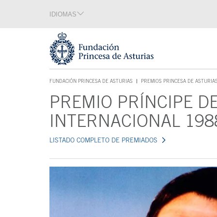
Saltar navegación. Ir directamente al contenido principal
IDIOMAS
Sección de idiomas
Fin de la sección de idiomas
Tecla de acceso 1
FUNDACIÓN PRINCESA DE ASTURIAS
PREMIOS PRINCESA DE ASTURIA
TECLA DE ACCESO 1
PREMIO PRÍNCIPE D
Contenido principal
INTERNACIONAL 198
LISTADO COMPLETO DE PREMIADOS