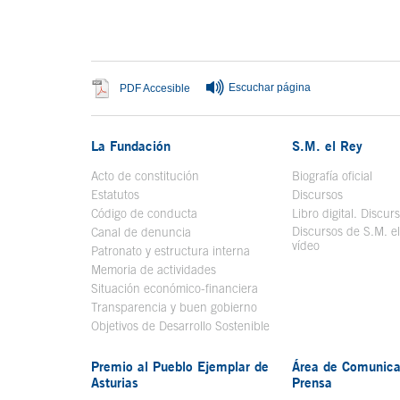
Fin del contenido principal
Escuchar página
Se abre en ventana nueva
PDF Accesible
La Fundación
S.M. el Rey
Acto de constitución
Biografía oficial
Se a
Estatutos
Discursos
Código de conducta
Libro digital. Discur
Discursos de S.M. e
Canal de denuncia
vídeo
Se abre en ve
Patronato y estructura interna
Memoria de actividades
Situación económico-financiera
Transparencia y buen gobierno
Objetivos de Desarrollo Sostenible
Premio al Pueblo Ejemplar de
Área de Comunica
Asturias
Prensa