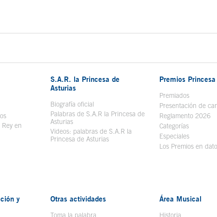
S.A.R. la Princesa de
Premios Princesa 
Asturias
bre en ventana nueva
Premiados
Biografía oficial
Se abre en ventana nueva
Presentación de ca
Palabras de S.A.R la Princesa de
sos
Se abre en ventana nueva
Reglamento 2026
Asturias
l Rey en
Categorías
Videos: palabras de S.A.R la
ntana nueva
Especiales
Princesa de Asturias
Los Premios en dat
ción y
Otras actividades
Área Musical
Toma la palabra
Historia