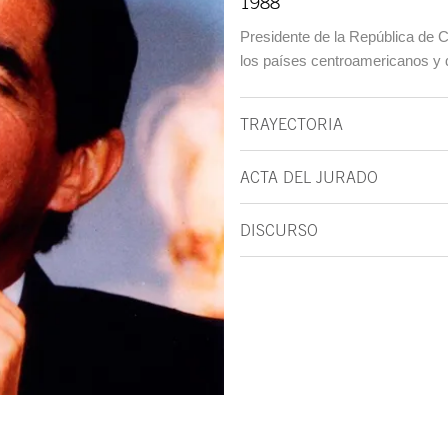
1988
Presidente de la República de C
los países centroamericanos y 
TRAYECTORIA
ACTA DEL JURADO
DISCURSO