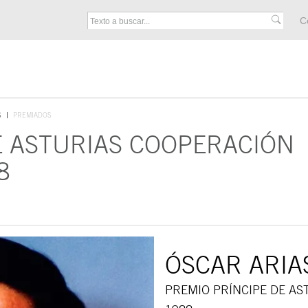
M
C
F
S
PREMIADOS
E ASTURIAS COOPERACIÓN
8
ÓSCAR ARIA
PREMIO PRÍNCIPE DE A