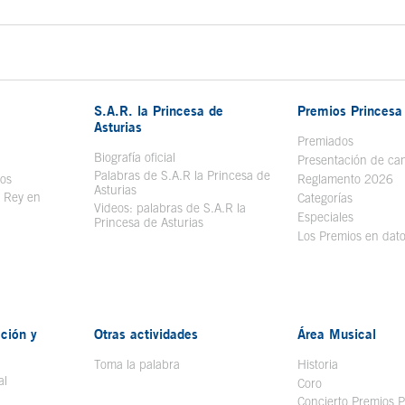
S.A.R. la Princesa de
Premios Princesa 
Asturias
bre en ventana nueva
Premiados
Biografía oficial
Se abre en ventana nueva
Presentación de ca
Palabras de S.A.R la Princesa de
sos
Se abre en ventana nueva
Reglamento 2026
Asturias
l Rey en
Categorías
Videos: palabras de S.A.R la
ntana nueva
Especiales
Princesa de Asturias
Los Premios en dat
ción y
Otras actividades
Área Musical
Toma la palabra
Historia
al
Coro
Concierto Premios P