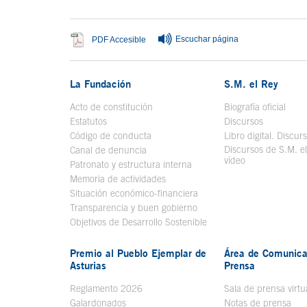
Escuchar página
Se abre en ventana nueva
PDF Accesible
La Fundación
S.M. el Rey
Acto de constitución
Biografía oficial
Se a
Estatutos
Discursos
Código de conducta
Libro digital. Discur
Discursos de S.M. e
Canal de denuncia
vídeo
Se abre en ve
Patronato y estructura interna
Memoria de actividades
Situación económico-financiera
Transparencia y buen gobierno
Objetivos de Desarrollo Sostenible
Premio al Pueblo Ejemplar de
Área de Comunica
Asturias
Prensa
Reglamento 2026
Sala de prensa virtu
Galardonados
Notas de prensa