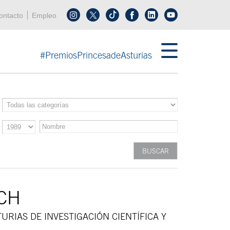
enú cabecera
ontacto
Empleo
Síguenos en tiktok
Síguenos en linkedin
in menú cabecera
#PremiosPrincesadeAsturias
CH
URIAS DE INVESTIGACIÓN CIENTÍFICA Y