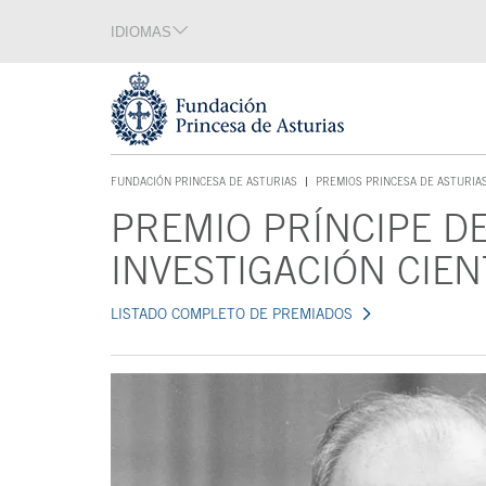
Saltar navegación. Ir directamente al contenido principal
IDIOMAS
Sección de idiomas
Fin de la sección de idiomas
Tecla de acceso 1
FUNDACIÓN PRINCESA DE ASTURIAS
PREMIOS PRINCESA DE ASTURIA
TECLA DE ACCESO 1
PREMIO PRÍNCIPE D
Contenido principal
INVESTIGACIÓN CIEN
LISTADO COMPLETO DE PREMIADOS