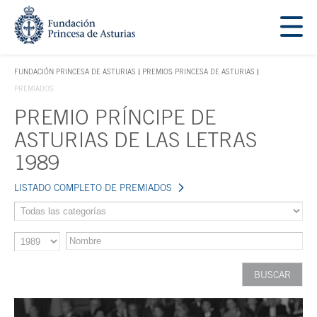
Saltar navegación. Ir directamente al contenido principal
Tecla de acceso 1
FUNDACIÓN PRINCESA DE ASTURIAS
PREMIOS PRINCESA DE ASTURIAS
TECLA DE ACCESO 1
PREMIADOS
PREMIO PRÍNCIPE DE
Contenido principal
ASTURIAS DE LAS LETRAS
1989
LISTADO COMPLETO DE PREMIADOS