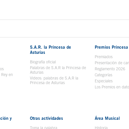
S.A.R. la Princesa de
Premios Princesa 
Asturias
bre en ventana nueva
Premiados
Biografía oficial
Se abre en ventana nueva
Presentación de ca
Palabras de S.A.R la Princesa de
sos
Se abre en ventana nueva
Reglamento 2026
Asturias
l Rey en
Categorías
Videos: palabras de S.A.R la
ntana nueva
Especiales
Princesa de Asturias
Los Premios en dat
ción y
Otras actividades
Área Musical
Toma la palabra
Historia