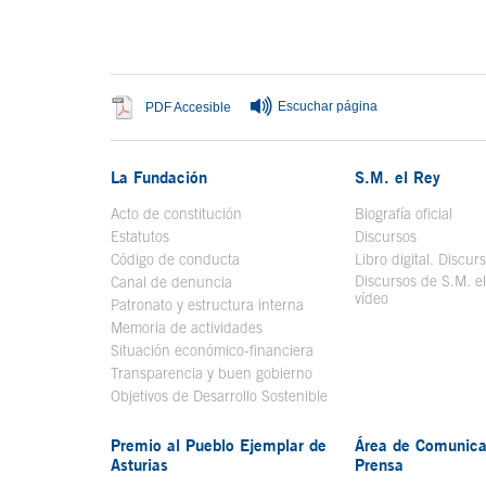
Fin del contenido principal
Escuchar página
Se abre en ventana nueva
PDF Accesible
La Fundación
S.M. el Rey
Acto de constitución
Biografía oficial
Se a
Estatutos
Discursos
Código de conducta
Libro digital. Discur
Discursos de S.M. e
Canal de denuncia
vídeo
Se abre en ve
Patronato y estructura interna
Memoria de actividades
Situación económico-financiera
Transparencia y buen gobierno
Objetivos de Desarrollo Sostenible
Premio al Pueblo Ejemplar de
Área de Comunica
Asturias
Prensa