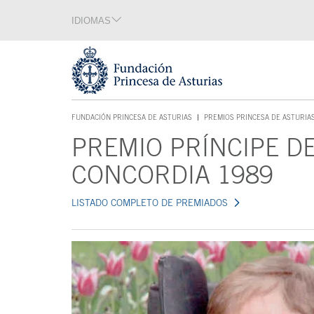
Saltar navegación. Ir directamente al contenido principal
IDIOMAS
Sección de idiomas
Fin de la sección de idiomas
Tecla de acceso 1
FUNDACIÓN PRINCESA DE ASTURIAS
PREMIOS PRINCESA DE ASTURIA
TECLA DE ACCESO 1
PREMIO PRÍNCIPE DE
Contenido principal
CONCORDIA 1989
LISTADO COMPLETO DE PREMIADOS