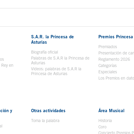
S.A.R. la Princesa de
Premios Princesa 
Asturias
bre en ventana nueva
Premiados
Biografía oficial
Se abre en ventana nueva
Presentación de ca
Palabras de S.A.R la Princesa de
sos
Se abre en ventana nueva
Reglamento 2026
Asturias
l Rey en
Categorías
Videos: palabras de S.A.R la
ntana nueva
Especiales
Princesa de Asturias
Los Premios en dat
ción y
Otras actividades
Área Musical
Toma la palabra
Historia
al
Coro
Concierto Premios P