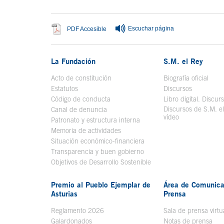
Escuchar página
Se abre en ventana nueva
PDF Accesible
La Fundación
S.M. el Rey
Acto de constitución
Biografía oficial
Se a
Estatutos
Discursos
Código de conducta
Libro digital. Discur
Discursos de S.M. e
Canal de denuncia
vídeo
Se abre en ve
Patronato y estructura interna
Memoria de actividades
Situación económico-financiera
Transparencia y buen gobierno
Objetivos de Desarrollo Sostenible
Premio al Pueblo Ejemplar de
Área de Comunica
Asturias
Prensa
Reglamento 2026
Sala de prensa virtu
Galardonados
Notas de prensa