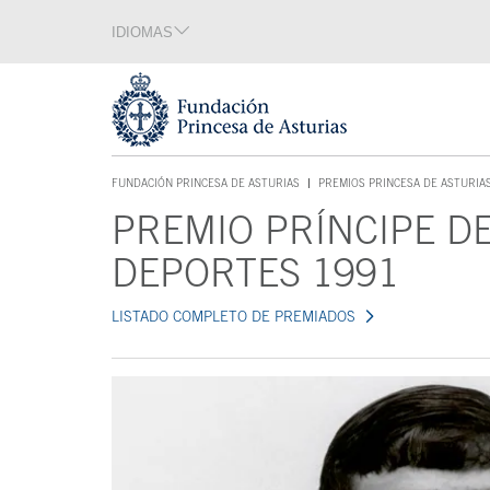
Saltar navegación. Ir directamente al contenido principal
IDIOMAS
Sección de idiomas
Fin de la sección de idiomas
Tecla de acceso 1
FUNDACIÓN PRINCESA DE ASTURIAS
PREMIOS PRINCESA DE ASTURIA
TECLA DE ACCESO 1
PREMIO PRÍNCIPE DE
Contenido principal
DEPORTES 1991
LISTADO COMPLETO DE PREMIADOS