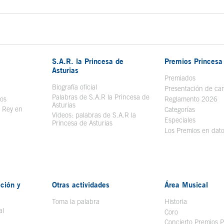
S.A.R. la Princesa de
Premios Princesa 
Asturias
bre en ventana nueva
Premiados
Biografía oficial
Se abre en ventana nueva
Presentación de ca
Palabras de S.A.R la Princesa de
sos
Se abre en ventana nueva
Reglamento 2026
Asturias
l Rey en
Categorías
Videos: palabras de S.A.R la
ntana nueva
Especiales
Princesa de Asturias
Los Premios en dat
ción y
Otras actividades
Área Musical
Toma la palabra
Historia
al
Coro
Concierto Premios P