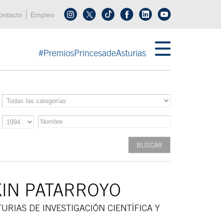
enú cabecera
ontacto
Empleo
Síguenos en tiktok
Síguenos en linkedin
in menú cabecera
#PremiosPrincesadeAsturias
IN PATARROYO
URIAS DE INVESTIGACIÓN CIENTÍFICA Y