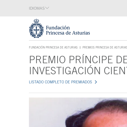
Saltar navegación. Ir directamente al contenido principal
IDIOMAS
Sección de idiomas
Fin de la sección de idiomas
Tecla de acceso 1
FUNDACIÓN PRINCESA DE ASTURIAS
PREMIOS PRINCESA DE ASTURIA
TECLA DE ACCESO 1
PREMIO PRÍNCIPE D
Contenido principal
INVESTIGACIÓN CIEN
LISTADO COMPLETO DE PREMIADOS