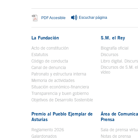
Escuchar página
Se abre en ventana nueva
PDF Accesible
La Fundación
S.M. el Rey
Acto de constitución
Biografía oficial
Se a
Estatutos
Discursos
Código de conducta
Libro digital. Discur
Discursos de S.M. e
Canal de denuncia
vídeo
Se abre en ve
Patronato y estructura interna
Memoria de actividades
Situación económico-financiera
Transparencia y buen gobierno
Objetivos de Desarrollo Sostenible
Premio al Pueblo Ejemplar de
Área de Comunica
Asturias
Prensa
Reglamento 2026
Sala de prensa virtu
Galardonados
Notas de prensa