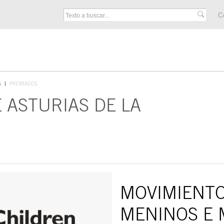
M
C
F
S
PREMIADOS
 ASTURIAS DE LA
MOVIMIENTO
MENINOS E 