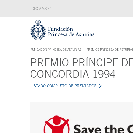
Saltar navegación. Ir directamente al contenido principal
IDIOMAS
Sección de idiomas
Fin de la sección de idiomas
Tecla de acceso 1
FUNDACIÓN PRINCESA DE ASTURIAS
PREMIOS PRINCESA DE ASTURIA
TECLA DE ACCESO 1
PREMIO PRÍNCIPE DE
Contenido principal
CONCORDIA 1994
LISTADO COMPLETO DE PREMIADOS