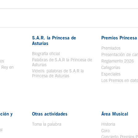
S.A.R. la Princesa de
Premios Princesa 
Asturias
bre en ventana nueva
Premiados
Biografía oficial
Se abre en ventana nueva
Presentación de ca
Palabras de S.A.R la Princesa de
sos
Se abre en ventana nueva
Reglamento 2026
Asturias
l Rey en
Categorías
Videos: palabras de S.A.R la
ntana nueva
Especiales
Princesa de Asturias
Los Premios en dat
ción y
Otras actividades
Área Musical
Toma la palabra
Historia
al
Coro
Concierto Premios P