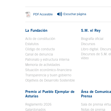
Escuchar página
Se abre en ventana nueva
PDF Accesible
La Fundación
S.M. el Rey
Acto de constitución
Biografía oficial
Se a
Estatutos
Discursos
Código de conducta
Libro digital. Discur
Discursos de S.M. e
Canal de denuncia
vídeo
Se abre en ve
Patronato y estructura interna
Memoria de actividades
Situación económico-financiera
Transparencia y buen gobierno
Objetivos de Desarrollo Sostenible
Premio al Pueblo Ejemplar de
Área de Comunica
Asturias
Prensa
Reglamento 2026
Sala de prensa virtu
Galardonados
Notas de prensa