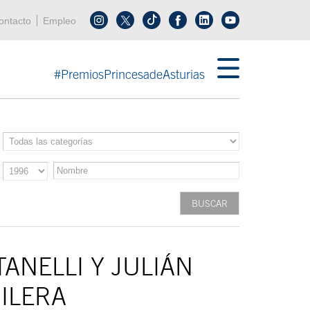
enú cabecera
ontacto
Empleo
Síguenos en tiktok
Síguenos en linkedin
in menú cabecera
#PremiosPrincesadeAsturias
ANELLI Y JULIÁN
ILERA