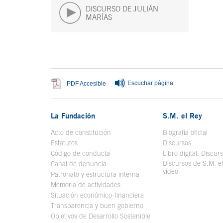
DISCURSO DE JULIÁN
MARÍAS
Fin del contenido principal
Escuchar página
Se abre en ventana nueva
PDF Accesible
La Fundación
S.M. el Rey
Acto de constitución
Biografía oficial
Se a
Estatutos
Discursos
Código de conducta
Libro digital. Discur
Discursos de S.M. e
Canal de denuncia
vídeo
Se abre en ve
Patronato y estructura interna
Memoria de actividades
Situación económico-financiera
Transparencia y buen gobierno
Objetivos de Desarrollo Sostenible