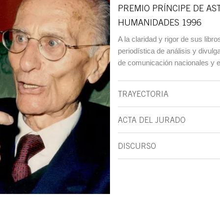
PREMIO PRÍNCIPE DE AS
HUMANIDADES 1996
A la claridad y rigor de sus lib
periodística de análisis y divul
de comunicación nacionales y e
TRAYECTORIA
ACTA DEL JURADO
DISCURSO