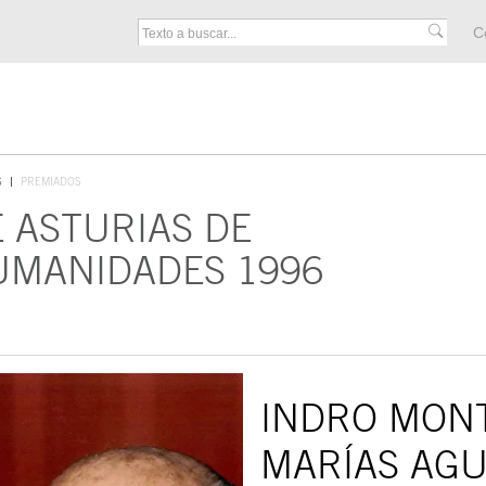
M
C
F
S
PREMIADOS
E ASTURIAS DE
UMANIDADES 1996
INDRO MONT
MARÍAS AGU