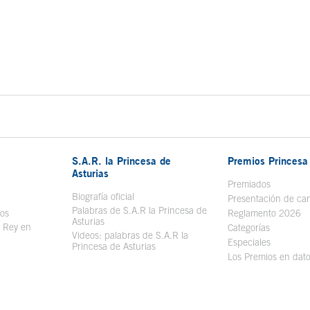
S.A.R. la Princesa de
Premios Princesa 
Asturias
bre en ventana nueva
Premiados
Biografía oficial
Se abre en ventana nueva
Presentación de ca
Palabras de S.A.R la Princesa de
sos
Se abre en ventana nueva
Reglamento 2026
Asturias
l Rey en
Categorías
Videos: palabras de S.A.R la
ntana nueva
Especiales
Princesa de Asturias
Los Premios en dat