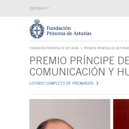
Saltar navegación. Ir directamente al contenido principal
IDIOMAS
Sección de idiomas
Fin de la sección de idiomas
Tecla de acceso 1
FUNDACIÓN PRINCESA DE ASTURIAS
PREMIOS PRINCESA DE ASTURIA
TECLA DE ACCESO 1
PREMIO PRÍNCIPE D
Contenido principal
COMUNICACIÓN Y H
LISTADO COMPLETO DE PREMIADOS