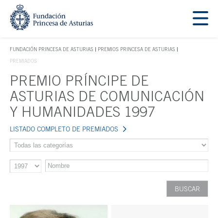
Saltar navegación. Ir directamente al contenido principal
Tecla de acceso 1
FUNDACIÓN PRINCESA DE ASTURIAS
PREMIOS PRINCESA DE ASTURIAS
TECLA DE ACCESO 1
PREMIADOS
PREMIO PRÍNCIPE DE
Contenido principal
ASTURIAS DE COMUNICACIÓN
Y HUMANIDADES 1997
LISTADO COMPLETO DE PREMIADOS