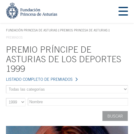
Saltar navegación. Ir directamente al contenido principal
Tecla de acceso 1
FUNDACIÓN PRINCESA DE ASTURIAS
PREMIOS PRINCESA DE ASTURIAS
TECLA DE ACCESO 1
PREMIADOS
PREMIO PRÍNCIPE DE
Contenido principal
ASTURIAS DE LOS DEPORTES
1999
LISTADO COMPLETO DE PREMIADOS