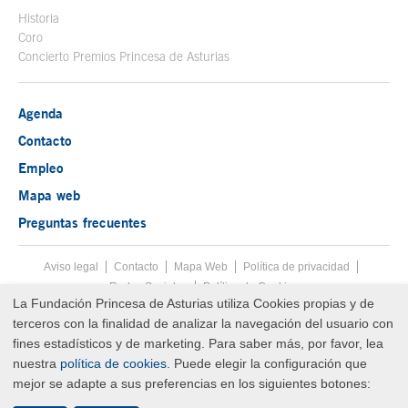
Historia
Coro
Concierto Premios Princesa de Asturias
Agenda
Contacto
Empleo
Mapa web
Preguntas frecuentes
Aviso legal
Tecla de acceso 8
Contacto
Mapa Web
Menú pie
Política de privacidad
Redes Sociales
Política de Cookies
La Fundación Princesa de Asturias utiliza Cookies propias y de
Fin menú pie
terceros con la finalidad de analizar la navegación del usuario con
© Copyright Sat Aug 08 13:43:08 UTC 2026 Fundación Princesa de
Asturias
fines estadísticos y de marketing. Para saber más, por favor, lea
nuestra
política de cookies
. Puede elegir la configuración que
mejor se adapte a sus preferencias en los siguientes botones: