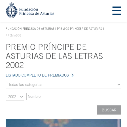
Saltar navegación. Ir directamente al contenido principal
Tecla de acceso 1
FUNDACIÓN PRINCESA DE ASTURIAS
PREMIOS PRINCESA DE ASTURIAS
TECLA DE ACCESO 1
PREMIADOS
PREMIO PRÍNCIPE DE
Contenido principal
ASTURIAS DE LAS LETRAS
2002
LISTADO COMPLETO DE PREMIADOS