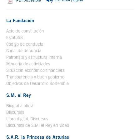
Escuchar página
Se abre en ventana nueva
PDF Accesible
La Fundación
Acto de constitución
Estatutos
Código de conducta
Canal de denuncia
Patronato y estructura interna
Memoria de actividades
Situación económico-financiera
Transparencia y buen gobierno
Objetivos de Desarrollo Sostenible
S.M. el Rey
Biografía oficial
Se abre en ventana nueva
Discursos
Libro digital. Discursos
Se abre en ventana nueva
Discursos de S.M. el Rey en vídeo
Se abre en ventana nueva
S.A.R. la Princesa de Asturias