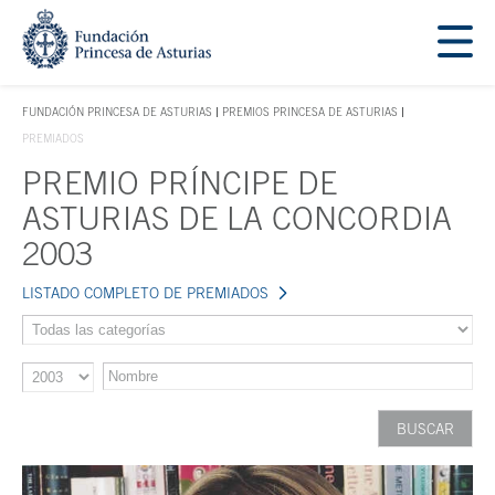
Saltar navegación. Ir directamente al contenido principal
Tecla de acceso 1
FUNDACIÓN PRINCESA DE ASTURIAS
PREMIOS PRINCESA DE ASTURIAS
TECLA DE ACCESO 1
PREMIADOS
PREMIO PRÍNCIPE DE
Contenido principal
ASTURIAS DE LA CONCORDIA
2003
LISTADO COMPLETO DE PREMIADOS