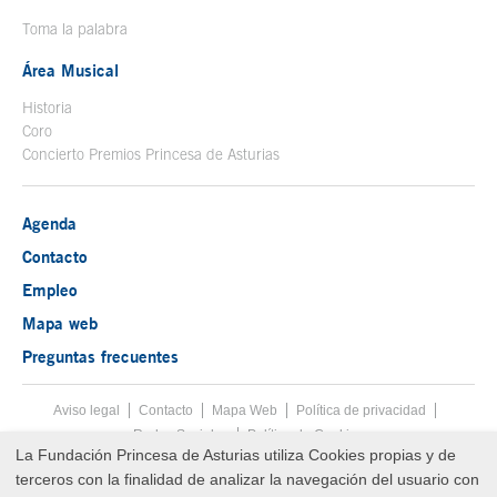
Toma la palabra
Área Musical
Historia
Coro
Concierto Premios Princesa de Asturias
Agenda
Contacto
Empleo
Mapa web
Preguntas frecuentes
Aviso legal
Tecla de acceso 8
Contacto
Mapa Web
Menú pie
Política de privacidad
Redes Sociales
Política de Cookies
La Fundación Princesa de Asturias utiliza Cookies propias y de
Fin menú pie
terceros con la finalidad de analizar la navegación del usuario con
© Copyright Fri Aug 07 21:46:02 UTC 2026 Fundación Princesa de