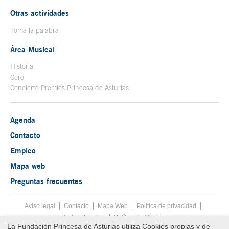
Otras actividades
Toma la palabra
Área Musical
Historia
Coro
Concierto Premios Princesa de Asturias
Agenda
Contacto
Empleo
Mapa web
Preguntas frecuentes
Aviso legal
Tecla de acceso 8
Contacto
Mapa Web
Menú pie
Política de privacidad
Redes Sociales
Política de Cookies
La Fundación Princesa de Asturias utiliza Cookies propias y de
Fin menú pie