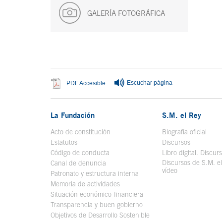
GALERÍA FOTOGRÁFICA
Fin del contenido principal
Escuchar página
Se abre en ventana nueva
PDF Accesible
La Fundación
S.M. el Rey
Acto de constitución
Biografía oficial
Se a
Estatutos
Discursos
Código de conducta
Libro digital. Discur
Discursos de S.M. e
Canal de denuncia
vídeo
Se abre en ve
Patronato y estructura interna
Memoria de actividades
Situación económico-financiera
Transparencia y buen gobierno
Objetivos de Desarrollo Sostenible