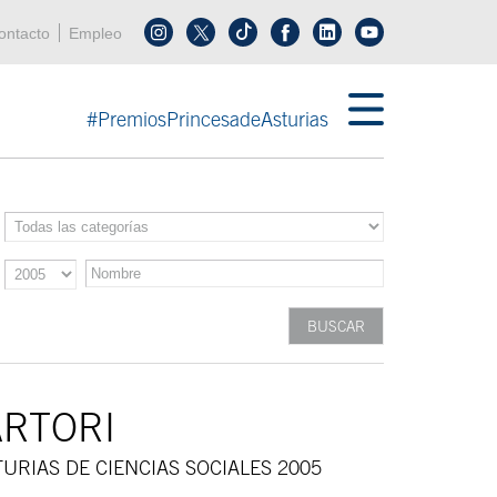
enú cabecera
ontacto
Empleo
Síguenos en tiktok
Síguenos en linkedin
in menú cabecera
#PremiosPrincesadeAsturias
ARTORI
URIAS DE CIENCIAS SOCIALES 2005