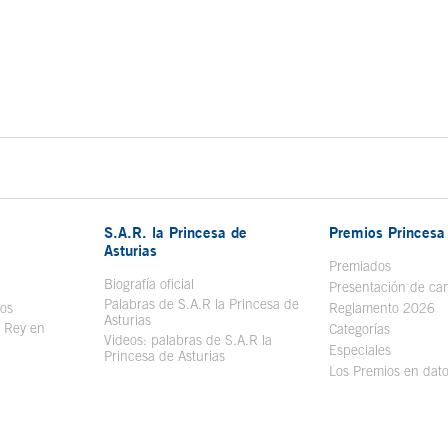
S.A.R. la Princesa de
Premios Princesa 
Asturias
bre en ventana nueva
Premiados
Biografía oficial
Se abre en ventana nueva
Presentación de ca
Palabras de S.A.R la Princesa de
sos
Se abre en ventana nueva
Reglamento 2026
Asturias
l Rey en
Categorías
Videos: palabras de S.A.R la
ntana nueva
Especiales
Princesa de Asturias
Los Premios en dat