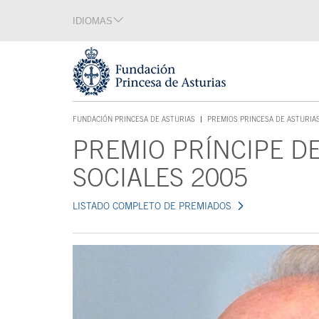
Saltar navegación. Ir directamente al contenido principal
IDIOMAS
Sección de idiomas
Fin de la sección de idiomas
Tecla de acceso 1
FUNDACIÓN PRINCESA DE ASTURIAS
PREMIOS PRINCESA DE ASTURIA
TECLA DE ACCESO 1
PREMIO PRÍNCIPE DE
Contenido principal
SOCIALES 2005
LISTADO COMPLETO DE PREMIADOS