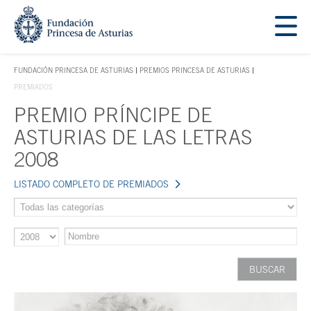
Saltar navegación. Ir directamente al contenido principal
Tecla de acceso 1
FUNDACIÓN PRINCESA DE ASTURIAS
PREMIOS PRINCESA DE ASTURIAS
TECLA DE ACCESO 1
PREMIADOS
PREMIO PRÍNCIPE DE
Contenido principal
ASTURIAS DE LAS LETRAS
2008
LISTADO COMPLETO DE PREMIADOS