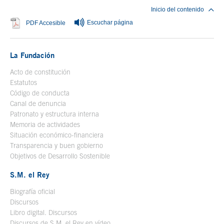
Inicio del contenido
Escuchar página
Se abre en ventana nueva
PDF Accesible
La Fundación
Acto de constitución
Estatutos
Código de conducta
Canal de denuncia
Patronato y estructura interna
Memoria de actividades
Situación económico-financiera
Transparencia y buen gobierno
Objetivos de Desarrollo Sostenible
S.M. el Rey
Biografía oficial
Se abre en ventana nueva
Discursos
Libro digital. Discursos
Se abre en ventana nueva
Discursos de S.M. el Rey en vídeo
Se abre en ventana nueva