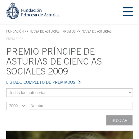
Saltar navegación. Ir directamente al contenido principal
Tecla de acceso 1
FUNDACIÓN PRINCESA DE ASTURIAS
PREMIOS PRINCESA DE ASTURIAS
TECLA DE ACCESO 1
PREMIADOS
PREMIO PRÍNCIPE DE
Contenido principal
ASTURIAS DE CIENCIAS
SOCIALES 2009
LISTADO COMPLETO DE PREMIADOS