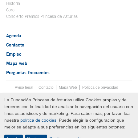
Historia
Coro
Concierto Premios Princesa de Asturias
Agenda
Contacto
Empleo
Mapa web
Preguntas frecuentes
Aviso legal
Tecla de acceso 8
Contacto
Mapa Web
Menú pie
Política de privacidad
Redes Sociales
Política de Cookies
La Fundación Princesa de Asturias utiliza Cookies propias y de
Fin menú pie
terceros con la finalidad de analizar la navegación del usuario con
© Copyright Fri Aug 07 08:12:14 UTC 2026 Fundación Princesa de
Asturias
fines estadísticos y de marketing. Para saber más, por favor, lea
nuestra
política de cookies
. Puede elegir la configuración que
mejor se adapte a sus preferencias en los siguientes botones: