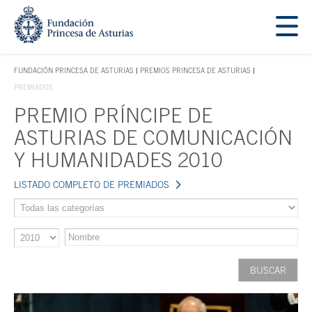
Saltar navegación. Ir directamente al contenido principal
Tecla de acceso 1
FUNDACIÓN PRINCESA DE ASTURIAS
PREMIOS PRINCESA DE ASTURIAS
TECLA DE ACCESO 1
PREMIADOS
PREMIO PRÍNCIPE DE
Contenido principal
ASTURIAS DE COMUNICACIÓN
Y HUMANIDADES 2010
LISTADO COMPLETO DE PREMIADOS