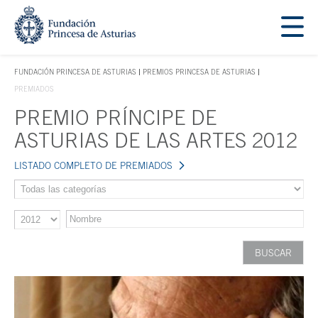
Saltar navegación. Ir directamente al contenido principal
Tecla de acceso 1
FUNDACIÓN PRINCESA DE ASTURIAS
PREMIOS PRINCESA DE ASTURIAS
TECLA DE ACCESO 1
PREMIADOS
PREMIO PRÍNCIPE DE
Contenido principal
ASTURIAS DE LAS ARTES 2012
LISTADO COMPLETO DE PREMIADOS