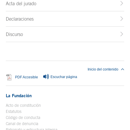
Acta del jurado
Declaraciones
Discurso
Fin del contenido principal
Inicio del contenido
Escuchar página
Se abre en ventana nueva
PDF Accesible
La Fundación
Acto de constitución
Estatutos
Código de conducta
Canal de denuncia
Patronato y estructura interna