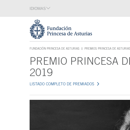
Saltar navegación. Ir directamente al contenido principal
IDIOMAS
Sección de idiomas
Fin de la sección de idiomas
Tecla de acceso 1
FUNDACIÓN PRINCESA DE ASTURIAS
PREMIOS PRINCESA DE ASTURIA
TECLA DE ACCESO 1
PREMIO PRINCESA D
Contenido principal
2019
LISTADO COMPLETO DE PREMIADOS