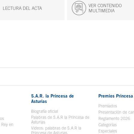
VER CONTENIDO
LECTURA DEL ACTA
MULTIMEDIA
S.A.R. la Princesa de
Premios Princesa 
Asturias
bre en ventana nueva
Premiados
Biografía oficial
Se abre en ventana nueva
Presentación de ca
Palabras de S.A.R la Princesa de
sos
Se abre en ventana nueva
Reglamento 2026
Asturias
l Rey en
Categorías
Videos: palabras de S.A.R la
ntana nueva
Especiales
Princesa de Asturias