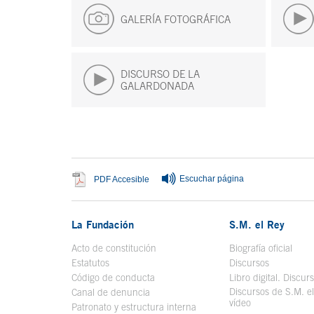
GALERÍA FOTOGRÁFICA
DISCURSO DE LA
GALARDONADA
Fin del contenido principal
Escuchar página
Se abre en ventana nueva
PDF Accesible
La Fundación
S.M. el Rey
Acto de constitución
Biografía oficial
Se a
Estatutos
Discursos
Código de conducta
Libro digital. Discur
Discursos de S.M. e
Canal de denuncia
vídeo
Se abre en ve
Patronato y estructura interna