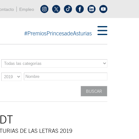
enú cabecera
ontacto
Empleo
Síguenos en tiktok
Síguenos en linkedin
in menú cabecera
#PremiosPrincesadeAsturias
EDT
TURIAS DE LAS LETRAS 2019