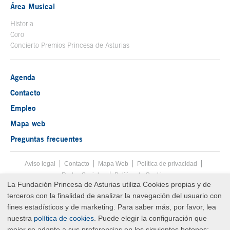
Área Musical
Historia
Coro
Concierto Premios Princesa de Asturias
Agenda
Contacto
Empleo
Mapa web
Preguntas frecuentes
Aviso legal
Tecla de acceso 8
Contacto
Mapa Web
Menú pie
Política de privacidad
Redes Sociales
Política de Cookies
La Fundación Princesa de Asturias utiliza Cookies propias y de
Fin menú pie
terceros con la finalidad de analizar la navegación del usuario con
© Copyright Sat Aug 08 14:34:58 UTC 2026 Fundación Princesa de
Asturias
fines estadísticos y de marketing. Para saber más, por favor, lea
nuestra
política de cookies
. Puede elegir la configuración que
mejor se adapte a sus preferencias en los siguientes botones: