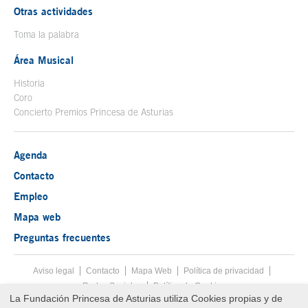
Otras actividades
Toma la palabra
Área Musical
Historia
Coro
Concierto Premios Princesa de Asturias
Agenda
Contacto
Empleo
Mapa web
Preguntas frecuentes
Aviso legal
Tecla de acceso 8
Contacto
Mapa Web
Menú pie
Política de privacidad
Redes Sociales
Política de Cookies
La Fundación Princesa de Asturias utiliza Cookies propias y de
Fin menú pie