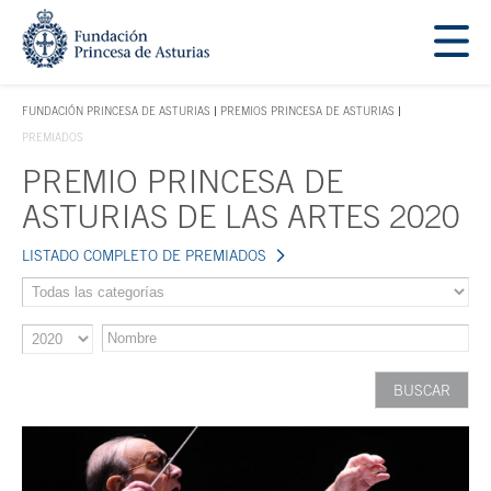
Saltar navegación. Ir directamente al contenido principal
Tecla de acceso 1
FUNDACIÓN PRINCESA DE ASTURIAS
PREMIOS PRINCESA DE ASTURIAS
TECLA DE ACCESO 1
PREMIADOS
PREMIO PRINCESA DE
Contenido principal
ASTURIAS DE LAS ARTES 2020
LISTADO COMPLETO DE PREMIADOS