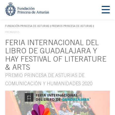
Saltar navegación. Ir directamente al contenido principal
Tecla de acceso 1
FUNDACIÓN PRINCESA DE ASTURIAS
PREMIOS PRINCESA DE ASTURIAS
TECLA DE ACCESO 1
PREMIADOS
FERIA INTERNACIONAL DEL
Contenido principal
LIBRO DE GUADALAJARA Y
HAY FESTIVAL OF LITERATURE
& ARTS
PREMIO PRINCESA DE ASTURIAS DE
COMUNICACIÓN Y HUMANIDADES 2020