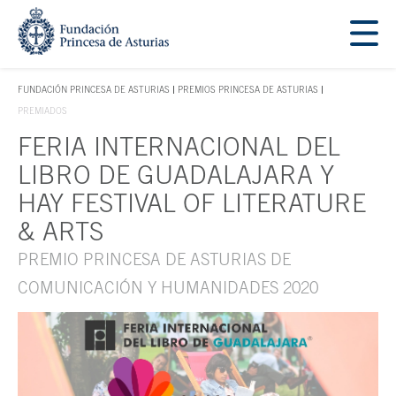
Saltar navegación. Ir directamente al contenido principal
Tecla de acceso 1
FUNDACIÓN PRINCESA DE ASTURIAS
PREMIOS PRINCESA DE ASTURIAS
TECLA DE ACCESO 1
PREMIADOS
FERIA INTERNACIONAL DEL
Contenido principal
LIBRO DE GUADALAJARA Y
HAY FESTIVAL OF LITERATURE
& ARTS
PREMIO PRINCESA DE ASTURIAS DE
COMUNICACIÓN Y HUMANIDADES 2020