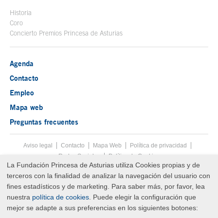
Historia
Coro
Concierto Premios Princesa de Asturias
Agenda
Contacto
Empleo
Mapa web
Preguntas frecuentes
Aviso legal
Tecla de acceso 8
Contacto
Mapa Web
Menú pie
Política de privacidad
Redes Sociales
Política de Cookies
La Fundación Princesa de Asturias utiliza Cookies propias y de
Fin menú pie
terceros con la finalidad de analizar la navegación del usuario con
© Copyright Sat Aug 08 21:03:44 UTC 2026 Fundación Princesa de
Asturias
fines estadísticos y de marketing. Para saber más, por favor, lea
nuestra
política de cookies
. Puede elegir la configuración que
mejor se adapte a sus preferencias en los siguientes botones: