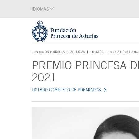
Saltar navegación. Ir directamente al contenido principal
IDIOMAS
Sección de idiomas
Fin de la sección de idiomas
Tecla de acceso 1
FUNDACIÓN PRINCESA DE ASTURIAS
PREMIOS PRINCESA DE ASTURIA
TECLA DE ACCESO 1
PREMIO PRINCESA D
Contenido principal
2021
LISTADO COMPLETO DE PREMIADOS