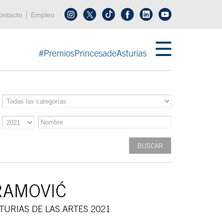
enú cabecera
ontacto
Empleo
Síguenos en tiktok
Síguenos en linkedin
in menú cabecera
#PremiosPrincesadeAsturias
RAMOVIĆ
TURIAS DE LAS ARTES 2021