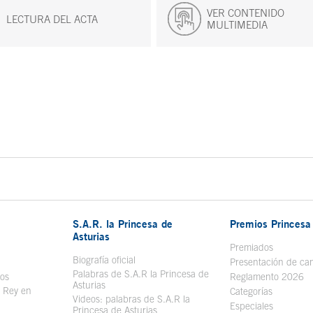
VER CONTENIDO
LECTURA DEL ACTA
MULTIMEDIA
S.A.R. la Princesa de
Premios Princesa 
Asturias
bre en ventana nueva
Premiados
Biografía oficial
Se abre en ventana nueva
Presentación de ca
Palabras de S.A.R la Princesa de
sos
Se abre en ventana nueva
Reglamento 2026
Asturias
l Rey en
Categorías
Videos: palabras de S.A.R la
ntana nueva
Especiales
Princesa de Asturias