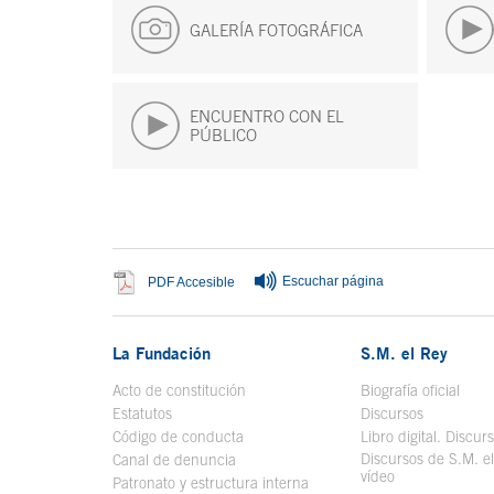
GALERÍA FOTOGRÁFICA
ENCUENTRO CON EL
PÚBLICO
Fin del contenido principal
Escuchar página
Se abre en ventana nueva
PDF Accesible
La Fundación
S.M. el Rey
Acto de constitución
Biografía oficial
Se a
Estatutos
Discursos
Código de conducta
Libro digital. Discur
Discursos de S.M. e
Canal de denuncia
vídeo
Se abre en ve
Patronato y estructura interna