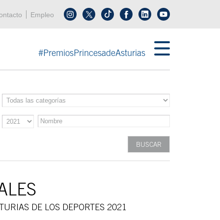
enú cabecera
ontacto
Empleo
Síguenos en tiktok
Síguenos en linkedin
in menú cabecera
#PremiosPrincesadeAsturias
ALES
TURIAS DE LOS DEPORTES 2021