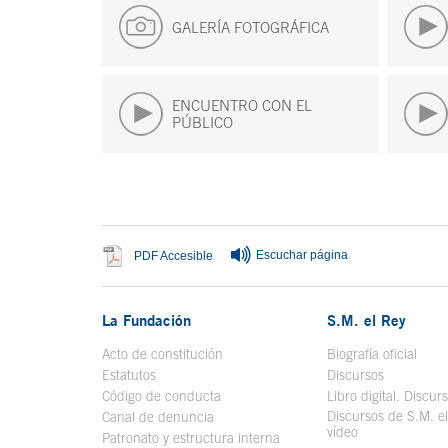
GALERÍA FOTOGRÁFICA
ENCUENTRO CON EL
PÚBLICO
Fin del contenido principal
Escuchar página
Se abre en ventana nueva
PDF Accesible
La Fundación
S.M. el Rey
Acto de constitución
Biografía oficial
Se a
Estatutos
Discursos
Código de conducta
Libro digital. Discur
Discursos de S.M. e
Canal de denuncia
vídeo
Se abre en ve
Patronato y estructura interna