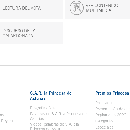
VER CONTENIDO
LECTURA DEL ACTA
MULTIMEDIA
DISCURSO DE LA
GALARDONADA
S.A.R. la Princesa de
Premios Princesa 
Asturias
bre en ventana nueva
Premiados
Biografía oficial
Se abre en ventana nueva
Presentación de ca
Palabras de S.A.R la Princesa de
sos
Se abre en ventana nueva
Reglamento 2026
Asturias
l Rey en
Categorías
Videos: palabras de S.A.R la
ntana nueva
Especiales
Princesa de Asturias