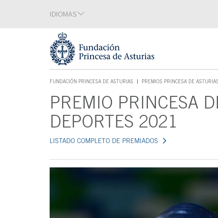
Saltar navegación. Ir directamente al contenido principal
IDIOMAS
Sección de idiomas
Fin de la sección de idiomas
Tecla de acceso 1
FUNDACIÓN PRINCESA DE ASTURIAS
PREMIOS PRINCESA DE ASTURIA
TECLA DE ACCESO 1
PREMIO PRINCESA D
Contenido principal
DEPORTES 2021
LISTADO COMPLETO DE PREMIADOS