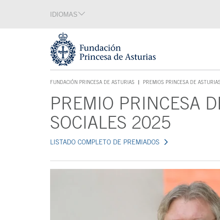
Saltar navegación. Ir directamente al contenido principal
IDIOMAS
Sección de idiomas
Fin de la sección de idiomas
Tecla de acceso 1
FUNDACIÓN PRINCESA DE ASTURIAS
PREMIOS PRINCESA DE ASTURIA
TECLA DE ACCESO 1
PREMIO PRINCESA D
Contenido principal
SOCIALES 2025
LISTADO COMPLETO DE PREMIADOS