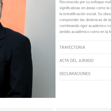
Reconocido por su enfoque multi
significativas en áreas como la 
la estratificación social. Su ob
comprender las dinámicas de la 
combinando rigor académico con 
ámbito académico como en la for
TRAYECTORIA
ACTA DEL JURADO
DECLARACIONES