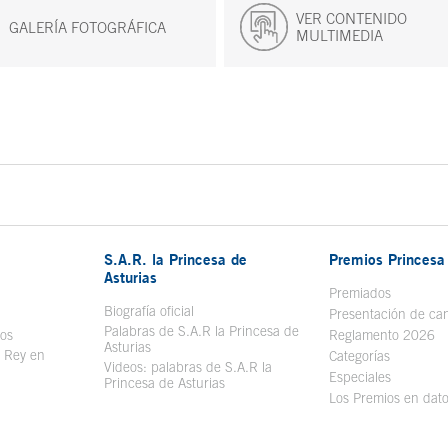
VER CONTENIDO
GALERÍA FOTOGRÁFICA
MULTIMEDIA
S.A.R. la Princesa de
Premios Princesa 
Asturias
bre en ventana nueva
Premiados
Biografía oficial
Se abre en ventana nueva
Presentación de ca
Palabras de S.A.R la Princesa de
sos
Se abre en ventana nueva
Reglamento 2026
Asturias
l Rey en
Categorías
Videos: palabras de S.A.R la
ntana nueva
Especiales
Princesa de Asturias
Los Premios en dat