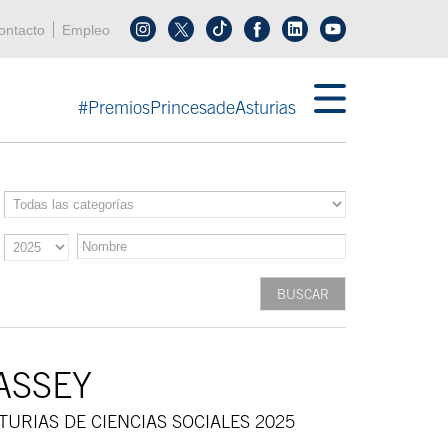
enú cabecera
ontacto
Empleo
Síguenos en tiktok
Síguenos en linkedin
in menú cabecera
#PremiosPrincesadeAsturias
ASSEY
TURIAS DE CIENCIAS SOCIALES 2025