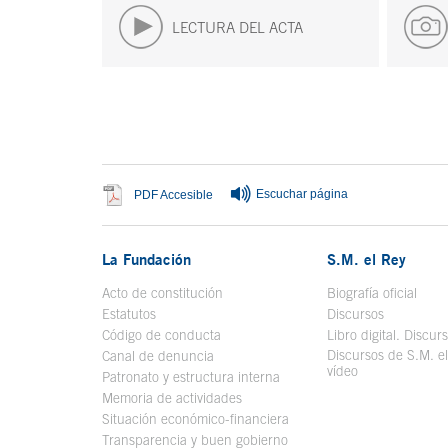
LECTURA DEL ACTA
Fin del contenido principal
Escuchar página
Se abre en ventana nueva
PDF Accesible
La Fundación
S.M. el Rey
Acto de constitución
Biografía oficial
Se a
Estatutos
Discursos
Código de conducta
Libro digital. Discur
Discursos de S.M. e
Canal de denuncia
vídeo
Se abre en ve
Patronato y estructura interna
Memoria de actividades
Situación económico-financiera
Transparencia y buen gobierno