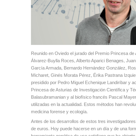
Reunido en Oviedo el jurado del Premio Princesa de A
Álvarez-Buylla Roces, Alberto Aparici Benages, Jua
García Armada, Bernardo Hernández González, Ros
Micharet, Ginés Morata Pérez, Érika Pastrana Izquier
presidido por Pedro Miguel Echenique Landiríbar y a
Princesa de Asturias de Investigación Científica y 
Balasubramanian y al biofísico francés Pascal Maye
utilizadas en la actualidad. Estos métodos han revoluc
medicina forense y ecología.
Antes de los desarrollos de estos tres investigado
de euros. Hoy puede hacerse en un día y de una for
herramienta genética de uso cotidiano que ha abier