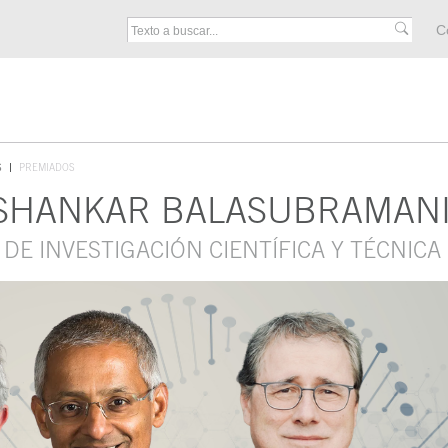
M
C
F
S
PREMIADOS
 SHANKAR BALASUBRAMANI
DE INVESTIGACIÓN CIENTÍFICA Y TÉCNICA