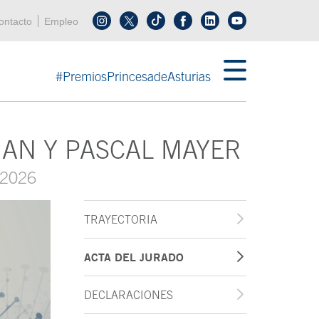
enú cabecera
ontacto
Empleo
Síguenos en tiktok
Síguenos en linkedin
in menú cabecera
#PremiosPrincesadeAsturias
AN Y PASCAL MAYER
 2026
TRAYECTORIA
ACTA DEL JURADO
DECLARACIONES