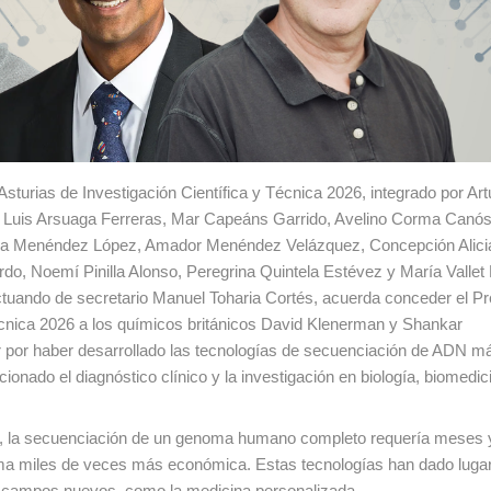
sturias de Investigación Científica y Técnica 2026, integrado por Art
n Luis Arsuaga Ferreras, Mar Capeáns Garrido, Avelino Corma Canós
a Menéndez López, Amador Menéndez Velázquez, Concepción Alici
do, Noemí Pinilla Alonso, Peregrina Quintela Estévez y María Vallet 
ctuando de secretario Manuel Toharia Cortés, acuerda conceder el P
Técnica 2026 a los químicos británicos David Klenerman y Shankar
r por haber desarrollado las tecnologías de secuenciación de ADN m
ionado el diagnóstico clínico y la investigación en biología, biomedic
res, la secuenciación de un genoma humano completo requería meses 
ma miles de veces más económica. Estas tecnologías han dado luga
to campos nuevos, como la medicina personalizada.