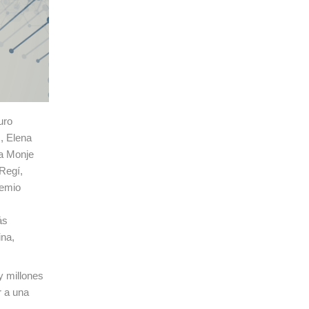
uro
, Elena
a Monje
Regí,
remio
ás
ina,
y millones
r a una