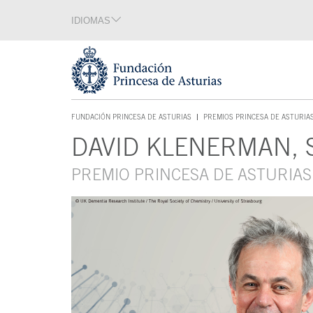
Saltar navegación. Ir directamente al contenido principal
IDIOMAS
Sección de idiomas
Fin de la sección de idiomas
Tecla de acceso 1
FUNDACIÓN PRINCESA DE ASTURIAS
PREMIOS PRINCESA DE ASTURIA
TECLA DE ACCESO 1
DAVID KLENERMAN,
Contenido principal
PREMIO PRINCESA DE ASTURIAS 