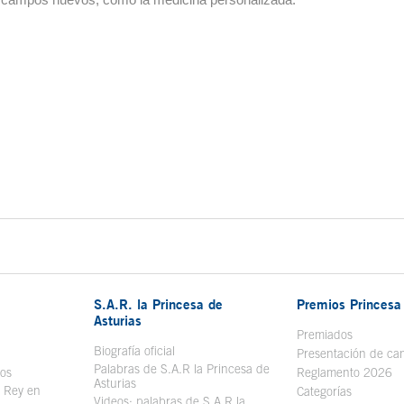
S.A.R. la Princesa de
Premios Princesa 
Asturias
bre en ventana nueva
Premiados
Biografía oficial
Se abre en ventana nueva
Presentación de ca
Palabras de S.A.R la Princesa de
sos
Se abre en ventana nueva
Reglamento 2026
Asturias
l Rey en
Categorías
Videos: palabras de S.A.R la