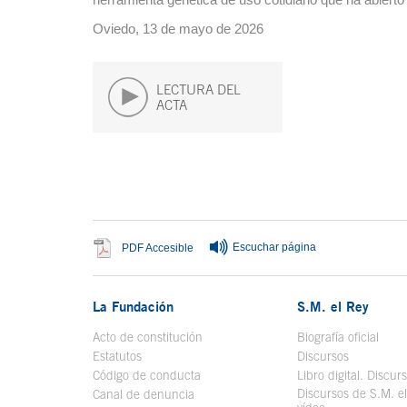
Oviedo, 13 de mayo de 2026
LECTURA DEL
ACTA
Fin del contenido principal
Escuchar página
Se abre en ventana nueva
PDF Accesible
La Fundación
S.M. el Rey
Acto de constitución
Biografía oficial
Se a
Estatutos
Discursos
Código de conducta
Libro digital. Discur
Discursos de S.M. e
Canal de denuncia