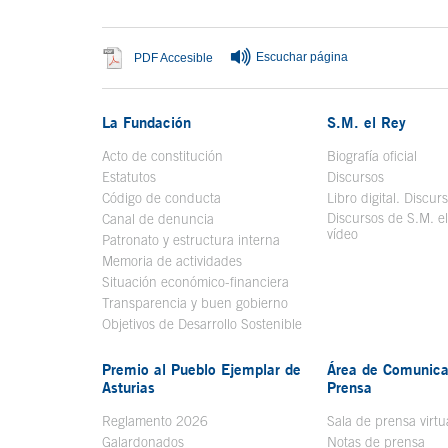
Escuchar página
Se abre en ventana nueva
PDF Accesible
La Fundación
S.M. el Rey
Acto de constitución
Biografía oficial
Se a
Estatutos
Discursos
Código de conducta
Libro digital. Discur
Discursos de S.M. e
Canal de denuncia
vídeo
Se abre en ve
Patronato y estructura interna
Memoria de actividades
Situación económico-financiera
Transparencia y buen gobierno
Objetivos de Desarrollo Sostenible
Premio al Pueblo Ejemplar de
Área de Comunica
Asturias
Prensa
Reglamento 2026
Sala de prensa virtu
Galardonados
Notas de prensa