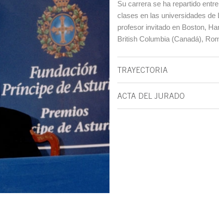
Su carrera se ha repartido entre
clases en las universidades de 
profesor invitado en Boston, Ha
British Columbia (Canadá), Rom
TRAYECTORIA
ACTA DEL JURADO