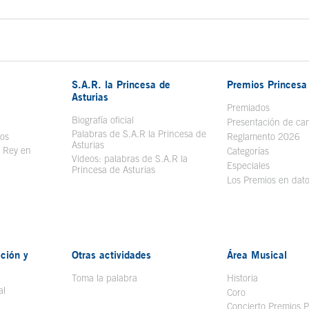
S.A.R. la Princesa de
Premios Princesa 
Asturias
bre en ventana nueva
Premiados
Biografía oficial
Se abre en ventana nueva
Presentación de ca
Palabras de S.A.R la Princesa de
sos
Se abre en ventana nueva
Reglamento 2026
Asturias
l Rey en
Categorías
Videos: palabras de S.A.R la
ntana nueva
Especiales
Princesa de Asturias
Los Premios en dat
ción y
Otras actividades
Área Musical
Toma la palabra
Historia
al
Coro
Concierto Premios P