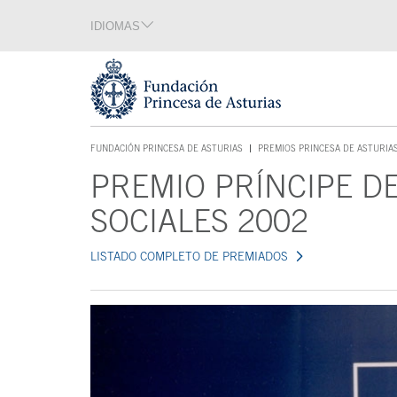
Saltar navegación. Ir directamente al contenido principal
IDIOMAS
Sección de idiomas
Fin de la sección de idiomas
Tecla de acceso 1
FUNDACIÓN PRINCESA DE ASTURIAS
PREMIOS PRINCESA DE ASTURIA
TECLA DE ACCESO 1
PREMIO PRÍNCIPE DE
Contenido principal
SOCIALES 2002
LISTADO COMPLETO DE PREMIADOS