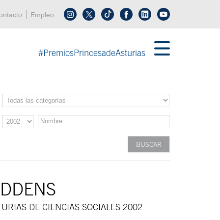
enú cabecera
ontacto
Empleo
Síguenos en tiktok
Síguenos en linkedin
in menú cabecera
#PremiosPrincesadeAsturias
IDDENS
URIAS DE CIENCIAS SOCIALES 2002