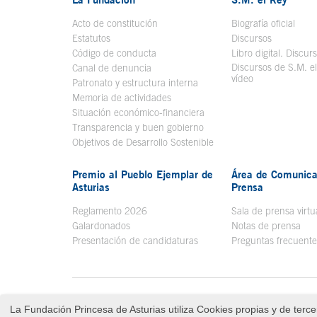
Acto de constitución
Biografía oficial
Se a
Estatutos
Discursos
Código de conducta
Libro digital. Discur
Discursos de S.M. e
Canal de denuncia
vídeo
Se abre en ve
Patronato y estructura interna
Memoria de actividades
Situación económico-financiera
Transparencia y buen gobierno
Objetivos de Desarrollo Sostenible
Premio al Pueblo Ejemplar de
Área de Comunica
Asturias
Prensa
Reglamento 2026
Sala de prensa virtu
Galardonados
Notas de prensa
Presentación de candidaturas
Preguntas frecuente
Menú pie
Aviso legal
Tecla de acceso 8
Contacto
Mapa Web
Política de privacidad
La Fundación Princesa de Asturias utiliza Cookies propias y de tercer
Fin menú pie