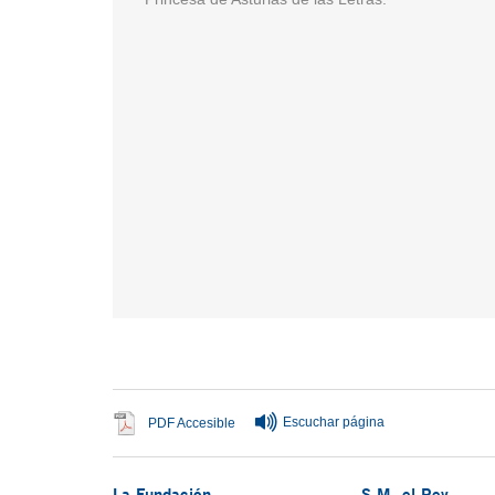
Fin del contenido principal
Escuchar página
Se abre en ventana nueva
PDF Accesible
La Fundación
S.M. el Rey