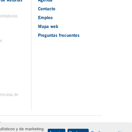
Contacto
ndidaturas
Empleo
Mapa web
Preguntas frecuentes
os
rincesa de
adísticos y de marketing.