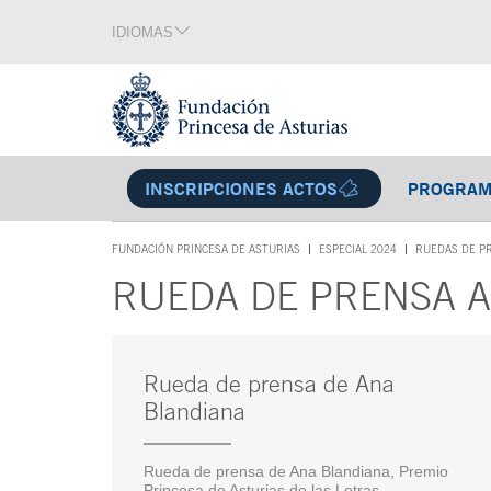
Saltar navegación. Ir directamente al contenido principal
IDIOMAS
Sección de idiomas
Fin de la sección de idiomas
Tecla de acceso 1
Menú interior
INSCRIPCIONES ACTOS
SE ABRE EN VEN
PROGRA
Fin menú interior
FUNDACIÓN PRINCESA DE ASTURIAS
ESPECIAL 2024
RUEDAS DE P
TECLA DE ACCESO 1
RUEDA DE PRENSA 
Contenido principal
Rueda de prensa de Ana
Blandiana
Rueda de prensa de Ana Blandiana, Premio
Princesa de Asturias de las Letras.