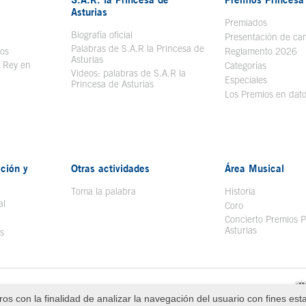
Asturias
bre en ventana nueva
Premiados
Biografía oficial
Se abre en ventana nueva
Presentación de ca
Palabras de S.A.R la Princesa de
sos
Se abre en ventana nueva
Reglamento 2026
Asturias
l Rey en
Categorías
Videos: palabras de S.A.R la
ntana nueva
Especiales
Princesa de Asturias
Los Premios en dat
ción y
Otras actividades
Área Musical
Toma la palabra
Historia
al
Coro
Concierto Premios P
Asturias
s
Redes Sociales
Política de Cookies
os con la finalidad de analizar la navegación del usuario con fines est