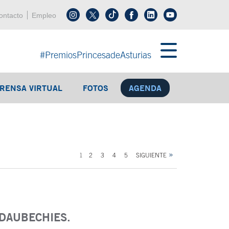
enú cabecera
ontacto
Empleo
Síguenos en tiktok
Síguenos en linkedin
in menú cabecera
#PremiosPrincesadeAsturias
PRENSA VIRTUAL
SE ABRE EN VENTANA NUEVA
FOTOS
SE ABRE EN VENTANA NUEVA
AGENDA
1
2
3
4
5
SIGUIENTE
 DAUBECHIES.