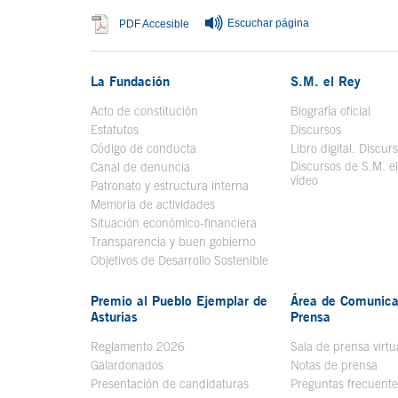
Escuchar página
Se abre en ventana nueva
PDF Accesible
La Fundación
S.M. el Rey
Acto de constitución
Biografía oficial
Se a
Estatutos
Discursos
Código de conducta
Libro digital. Discur
Discursos de S.M. e
Canal de denuncia
vídeo
Se abre en ve
Patronato y estructura interna
Memoria de actividades
Situación económico-financiera
Transparencia y buen gobierno
Objetivos de Desarrollo Sostenible
Premio al Pueblo Ejemplar de
Área de Comunica
Asturias
Prensa
Reglamento 2026
Sala de prensa virtu
Galardonados
Notas de prensa
Presentación de candidaturas
Preguntas frecuente