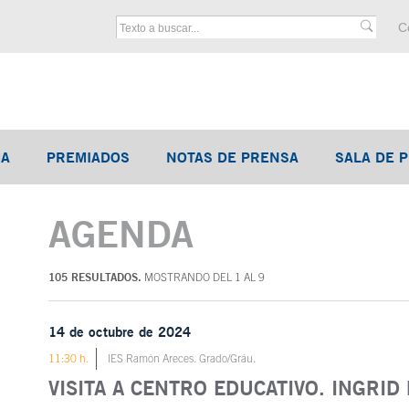
M
C
F
TANA NUEVA
MA
SE ABRE EN VENTANA NUEVA
PREMIADOS
NOTAS DE PRENSA
SALA DE 
AGENDA
105 RESULTADOS.
MOSTRANDO DEL 1 AL 9
14 de octubre de 2024
11:30 h.
IES Ramón Areces. Grado/Gráu.
VISITA A CENTRO EDUCATIVO. INGRID