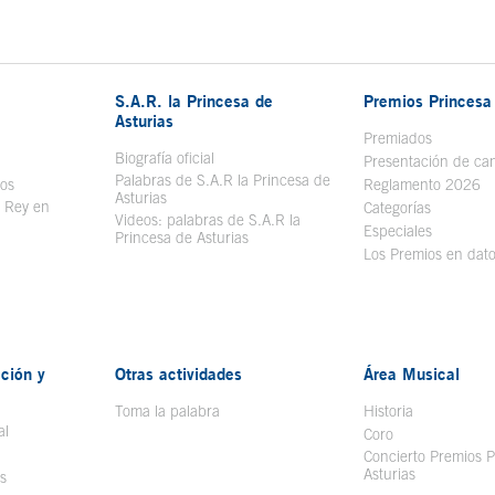
S.A.R. la Princesa de
Premios Princesa 
Asturias
bre en ventana nueva
Premiados
Biografía oficial
Se abre en ventana nueva
Presentación de ca
Palabras de S.A.R la Princesa de
sos
Se abre en ventana nueva
Reglamento 2026
Asturias
l Rey en
Categorías
Videos: palabras de S.A.R la
ntana nueva
Especiales
Princesa de Asturias
Los Premios en dat
ción y
Otras actividades
Área Musical
Toma la palabra
Historia
al
Coro
Concierto Premios P
Asturias
s