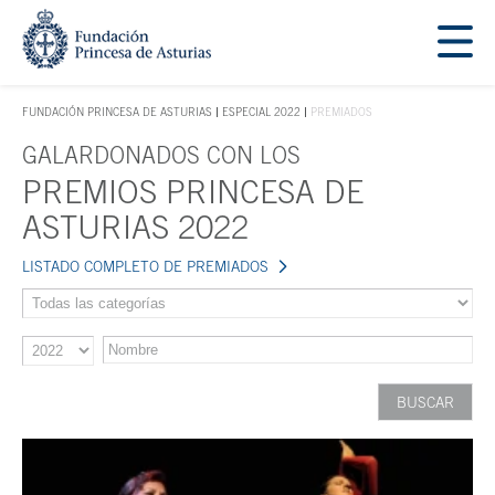
Saltar navegación. Ir directamente al contenido principal
Tecla de acceso 1
FUNDACIÓN PRINCESA DE ASTURIAS
ESPECIAL 2022
PREMIADOS
TECLA DE ACCESO 1
Contenido principal
GALARDONADOS CON LOS
PREMIOS PRINCESA DE
ASTURIAS 2022
LISTADO COMPLETO DE PREMIADOS