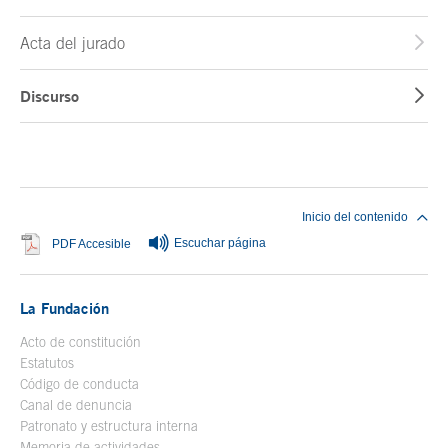
Acta del jurado
Discurso
Fin del contenido principal
Inicio del contenido
Escuchar página
Se abre en ventana nueva
PDF Accesible
La Fundación
Acto de constitución
Estatutos
Código de conducta
Canal de denuncia
Patronato y estructura interna
Memoria de actividades