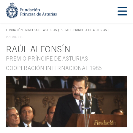
Saltar navegación. Ir directamente al contenido principal
Tecla de acceso 1
FUNDACIÓN PRINCESA DE ASTURIAS
PREMIOS PRINCESA DE ASTURIAS
TECLA DE ACCESO 1
PREMIADOS
RAÚL ALFONSÍN
Contenido principal
PREMIO PRÍNCIPE DE ASTURIAS
COOPERACIÓN INTERNACIONAL 1985