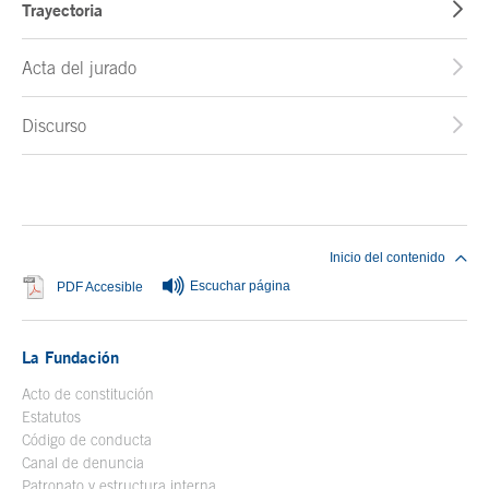
Trayectoria
Acta del jurado
Discurso
Fin del contenido principal
Inicio del contenido
Escuchar página
Se abre en ventana nueva
PDF Accesible
La Fundación
Acto de constitución
Estatutos
Código de conducta
Canal de denuncia
Patronato y estructura interna