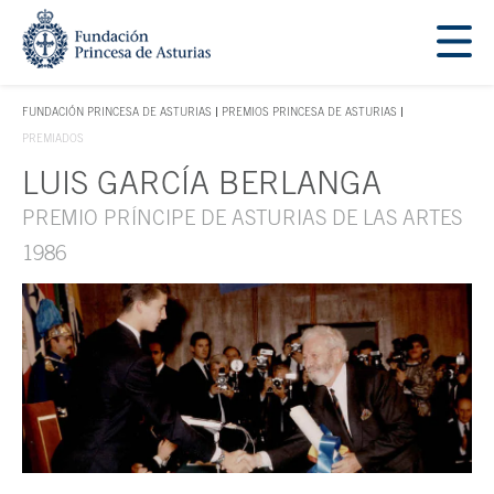
Saltar navegación. Ir directamente al contenido principal
Tecla de acceso 1
FUNDACIÓN PRINCESA DE ASTURIAS
PREMIOS PRINCESA DE ASTURIAS
TECLA DE ACCESO 1
PREMIADOS
LUIS GARCÍA BERLANGA
Contenido principal
PREMIO PRÍNCIPE DE ASTURIAS DE LAS ARTES
1986