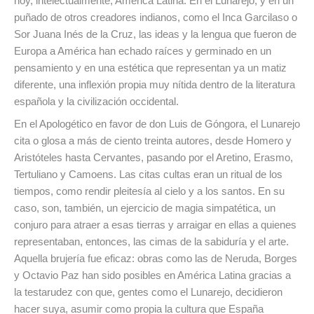
hoy, intelectualmente, América Latina. En el Lunarejo, y en un
puñado de otros creadores indianos, como el Inca Garcilaso o
Sor Juana Inés de la Cruz, las ideas y la lengua que fueron de
Europa a América han echado raíces y germinado en un
pensamiento y en una estética que representan ya un matiz
diferente, una inflexión propia muy nítida dentro de la literatura
española y la civilización occidental.
En el Apologético en favor de don Luis de Góngora, el Lunarejo
cita o glosa a más de ciento treinta autores, desde Homero y
Aristóteles hasta Cervantes, pasando por el Aretino, Erasmo,
Tertuliano y Camoens. Las citas cultas eran un ritual de los
tiempos, como rendir pleitesía al cielo y a los santos. En su
caso, son, también, un ejercicio de magia simpatética, un
conjuro para atraer a esas tierras y arraigar en ellas a quienes
representaban, entonces, las cimas de la sabiduría y el arte.
Aquella brujería fue eficaz: obras como las de Neruda, Borges
y Octavio Paz han sido posibles en América Latina gracias a
la testarudez con que, gentes como el Lunarejo, decidieron
hacer suya, asumir como propia la cultura que España