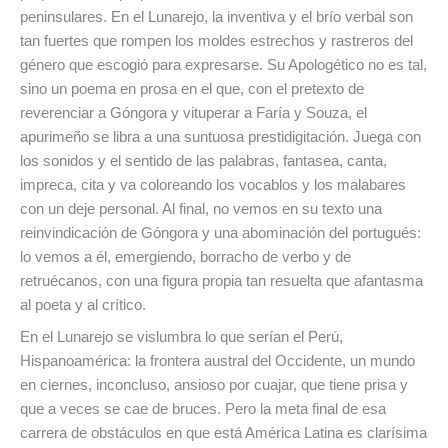
peninsulares. En el Lunarejo, la inventiva y el brío verbal son
tan fuertes que rompen los moldes estrechos y rastreros del
género que escogió para expresarse. Su Apologético no es tal,
sino un poema en prosa en el que, con el pretexto de
reverenciar a Góngora y vituperar a Faría y Souza, el
apurimeño se libra a una suntuosa prestidigitación. Juega con
los sonidos y el sentido de las palabras, fantasea, canta,
impreca, cita y va coloreando los vocablos y los malabares
con un deje personal. Al final, no vemos en su texto una
reinvindicación de Góngora y una abominación del portugués:
lo vemos a él, emergiendo, borracho de verbo y de
retruécanos, con una figura propia tan resuelta que afantasma
al poeta y al crítico.
En el Lunarejo se vislumbra lo que serían el Perú,
Hispanoamérica: la frontera austral del Occidente, un mundo
en ciernes, inconcluso, ansioso por cuajar, que tiene prisa y
que a veces se cae de bruces. Pero la meta final de esa
carrera de obstáculos en que está América Latina es clarísima