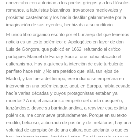
convocaba con autoridad a los poetas griegos y a los filósofos
romanos, a fabulistas bizantinos, trovadores medievales y
prosistas castellanos y los hacía desfilar galanamente por la
imaginación de sus oyentes, hechizaba a su auditorio.
El único libro orgánico escrito por el Lunarejo del que tenemos
noticia es un texto polémico: el Apologético en favor de don
Luis de Góngora, que publicó en 1662, refutando al crítico
portugués Manuel de Faría y Souza, que había atacado el
culteranismo. Hay a quienes la intención de este turbulento
panfleto hace reír. ¿No era patético que, allá, tan lejos de
Madrid, y tan fuera del tiempo, ese indiano se empeñara en
intervenir en una polémica que, aquí, en Europa, había cesado
hacía varias décadas y cuyos protagonistas estaban ya
muertos? A mí, el anacrónico empeño del curita cusqueño,
lanzándose, desde su barriada andina, a reavivar esa extinta
polémica, me conmueve profundamente. Porque en su texto
erudito, belicoso, atiborrado de pasión y de metáforas, hay una
voluntad de apropiación de una cultura que adelanta lo que es