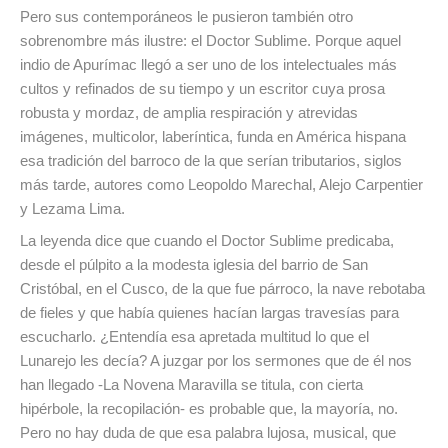
Pero sus contemporáneos le pusieron también otro
sobrenombre más ilustre: el Doctor Sublime. Porque aquel
indio de Apurímac llegó a ser uno de los intelectuales más
cultos y refinados de su tiempo y un escritor cuya prosa
robusta y mordaz, de amplia respiración y atrevidas
imágenes, multicolor, laberíntica, funda en América hispana
esa tradición del barroco de la que serían tributarios, siglos
más tarde, autores como Leopoldo Marechal, Alejo Carpentier
y Lezama Lima.
La leyenda dice que cuando el Doctor Sublime predicaba,
desde el púlpito a la modesta iglesia del barrio de San
Cristóbal, en el Cusco, de la que fue párroco, la nave rebotaba
de fieles y que había quienes hacían largas travesías para
escucharlo. ¿Entendía esa apretada multitud lo que el
Lunarejo les decía? A juzgar por los sermones que de él nos
han llegado -La Novena Maravilla se titula, con cierta
hipérbole, la recopilación- es probable que, la mayoría, no.
Pero no hay duda de que esa palabra lujosa, musical, que