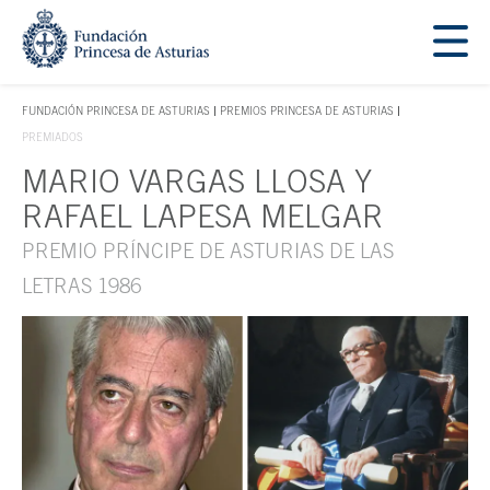
Saltar navegación. Ir directamente al contenido principal
Tecla de acceso 1
FUNDACIÓN PRINCESA DE ASTURIAS
PREMIOS PRINCESA DE ASTURIAS
TECLA DE ACCESO 1
PREMIADOS
MARIO VARGAS LLOSA Y
Contenido principal
RAFAEL LAPESA MELGAR
PREMIO PRÍNCIPE DE ASTURIAS DE LAS
LETRAS 1986