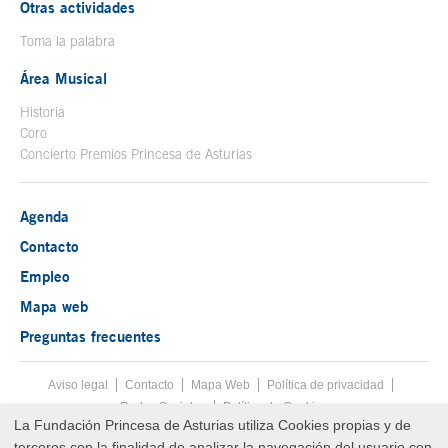
Otras actividades
Toma la palabra
Área Musical
Historia
Coro
Concierto Premios Princesa de Asturias
Agenda
Contacto
Empleo
Mapa web
Preguntas frecuentes
Aviso legal
Tecla de acceso 8
Contacto
Mapa Web
Menú pie
Política de privacidad
Redes Sociales
Política de Cookies
La Fundación Princesa de Asturias utiliza Cookies propias y de
Fin menú pie
terceros con la finalidad de analizar la navegación del usuario con
© Copyright Thu Aug 06 02:59:36 UTC 2026 Fundación Princesa de