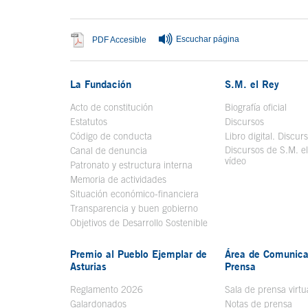
Escuchar página
Se abre en ventana nueva
PDF Accesible
La Fundación
S.M. el Rey
Acto de constitución
Biografía oficial
Se a
Estatutos
Discursos
Código de conducta
Libro digital. Discur
Discursos de S.M. e
Canal de denuncia
vídeo
Se abre en ve
Patronato y estructura interna
Memoria de actividades
Situación económico-financiera
Transparencia y buen gobierno
Objetivos de Desarrollo Sostenible
Premio al Pueblo Ejemplar de
Área de Comunica
Asturias
Prensa
Reglamento 2026
Sala de prensa virtu
Galardonados
Notas de prensa