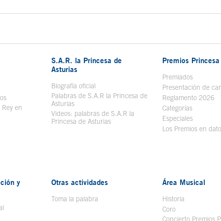
S.A.R. la Princesa de
Premios Princesa 
Asturias
bre en ventana nueva
Premiados
Biografía oficial
Se abre en ventana nueva
Presentación de ca
Palabras de S.A.R la Princesa de
sos
Se abre en ventana nueva
Reglamento 2026
Asturias
l Rey en
Categorías
Videos: palabras de S.A.R la
ntana nueva
Especiales
Princesa de Asturias
Los Premios en dat
ción y
Otras actividades
Área Musical
Toma la palabra
Historia
al
Coro
Concierto Premios P