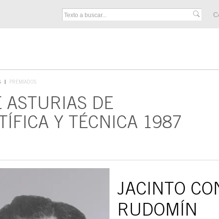
M
C
F
S
PREMIADOS
E ASTURIAS DE
TÍFICA Y TÉCNICA 1987
JACINTO CO
RUDOMÍN