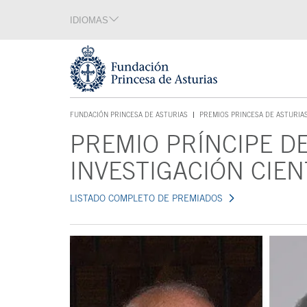
Saltar navegación. Ir directamente al contenido principal
IDIOMAS
Sección de idiomas
Fin de la sección de idiomas
Tecla de acceso 1
FUNDACIÓN PRINCESA DE ASTURIAS
PREMIOS PRINCESA DE ASTURIA
TECLA DE ACCESO 1
PREMIO PRÍNCIPE D
Contenido principal
INVESTIGACIÓN CIEN
LISTADO COMPLETO DE PREMIADOS