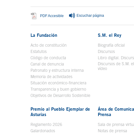
Escuchar página
Se abre en ventana nueva
PDF Accesible
La Fundación
S.M. el Rey
Acto de constitución
Biografía oficial
Se a
Estatutos
Discursos
Código de conducta
Libro digital. Discur
Discursos de S.M. e
Canal de denuncia
vídeo
Se abre en ve
Patronato y estructura interna
Memoria de actividades
Situación económico-financiera
Transparencia y buen gobierno
Objetivos de Desarrollo Sostenible
Premio al Pueblo Ejemplar de
Área de Comunica
Asturias
Prensa
Reglamento 2026
Sala de prensa virtu
Galardonados
Notas de prensa