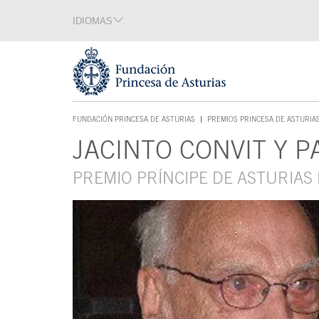
Saltar navegación. Ir directamente al contenido principal
IDIOMAS
Sección de idiomas
Fin de la sección de idiomas
Tecla de acceso 1
FUNDACIÓN PRINCESA DE ASTURIAS
PREMIOS PRINCESA DE ASTURIA
TECLA DE ACCESO 1
JACINTO CONVIT Y 
Contenido principal
PREMIO PRÍNCIPE DE ASTURIAS 