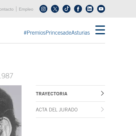
enú cabecera
ontacto
Empleo
Síguenos en tiktok
Síguenos en linkedin
in menú cabecera
#PremiosPrincesadeAsturias
1987
TRAYECTORIA
ACTA DEL JURADO