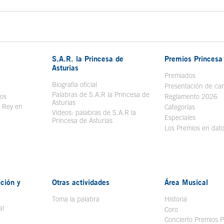
S.A.R. la Princesa de
Premios Princesa 
Asturias
bre en ventana nueva
Premiados
Biografía oficial
Se abre en ventana nueva
Presentación de ca
Palabras de S.A.R la Princesa de
sos
Se abre en ventana nueva
Reglamento 2026
Asturias
l Rey en
Categorías
Videos: palabras de S.A.R la
ntana nueva
Especiales
Princesa de Asturias
Los Premios en dat
ción y
Otras actividades
Área Musical
Toma la palabra
Historia
al
Coro
Concierto Premios P