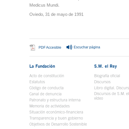
Medicus Mundi.
Oviedo, 31 de mayo de 1991
Fin del contenido principal
Escuchar página
Se abre en ventana nueva
PDF Accesible
La Fundación
S.M. el Rey
Acto de constitución
Biografía oficial
Se a
Estatutos
Discursos
Código de conducta
Libro digital. Discur
Discursos de S.M. e
Canal de denuncia
vídeo
Se abre en ve
Patronato y estructura interna
Memoria de actividades
Situación económico-financiera
Transparencia y buen gobierno
Objetivos de Desarrollo Sostenible