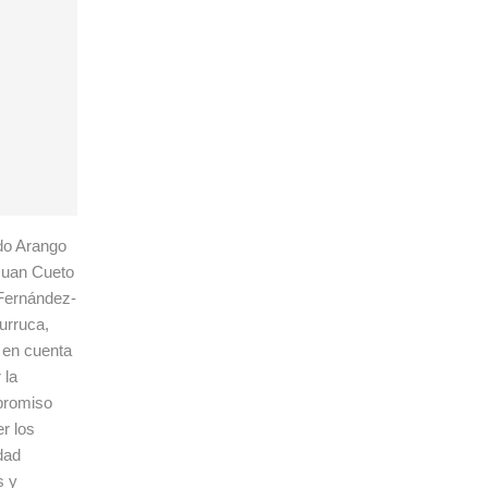
ido Arango
 Juan Cueto
 Fernández-
urruca,
 en cuenta
 la
mpromiso
er los
dad
s y