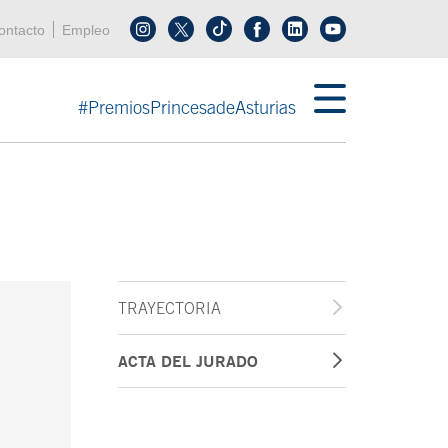
enú cabecera
ontacto
Empleo
Síguenos en tiktok
Síguenos en linkedin
in menú cabecera
#PremiosPrincesadeAsturias
TRAYECTORIA
ACTA DEL JURADO