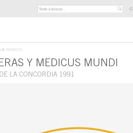
M
C
F
S
PREMIADOS
ERAS Y MEDICUS MUNDI
 DE LA CONCORDIA 1991