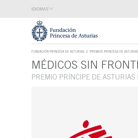
Saltar navegación. Ir directamente al contenido principal
IDIOMAS
Sección de idiomas
Fin de la sección de idiomas
Tecla de acceso 1
FUNDACIÓN PRINCESA DE ASTURIAS
PREMIOS PRINCESA DE ASTURIA
TECLA DE ACCESO 1
MÉDICOS SIN FRONT
Contenido principal
PREMIO PRÍNCIPE DE ASTURIAS