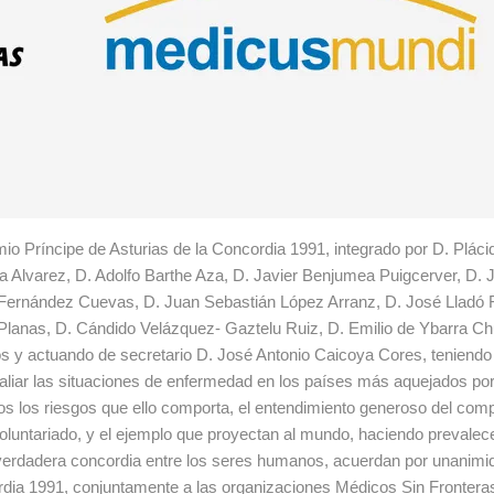
io Príncipe de Asturias de la Concordia 1991, integrado por D. Plác
a Alvarez, D. Adolfo Barthe Aza, D. Javier Benjumea Puigcerver, D.
 Fernández Cuevas, D. Juan Sebastián López Arranz, D. José Lladó
g Planas, D. Cándido Velázquez- Gaztelu Ruiz, D. Emilio de Ybarra Ch
os y actuando de secretario D. José Antonio Caicoya Cores, teniendo
aliar las situaciones de enfermedad en los países más aquejados por
odos los riesgos que ello comporta, el entendimiento generoso del co
l voluntariado, y el ejemplo que proyectan al mundo, haciendo prevalec
a verdadera concordia entre los seres humanos, acuerdan por unanimi
rdia 1991, conjuntamente a las organizaciones Médicos Sin Frontera