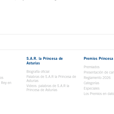
S.A.R. la Princesa de
Premios Princesa 
Asturias
bre en ventana nueva
Premiados
Biografía oficial
Se abre en ventana nueva
Presentación de ca
Palabras de S.A.R la Princesa de
sos
Se abre en ventana nueva
Reglamento 2026
Asturias
l Rey en
Categorías
Videos: palabras de S.A.R la
ntana nueva
Especiales
Princesa de Asturias
Los Premios en dat