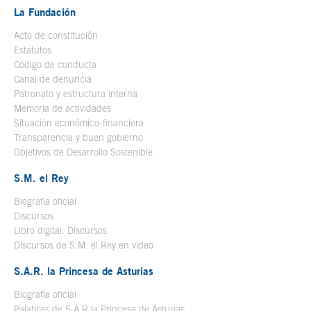
La Fundación
Acto de constitución
Estatutos
Código de conducta
Canal de denuncia
Patronato y estructura interna
Memoria de actividades
Situación económico-financiera
Transparencia y buen gobierno
Objetivos de Desarrollo Sostenible
S.M. el Rey
Biografía oficial
Se abre en ventana nueva
Discursos
Libro digital. Discursos
Se abre en ventana nueva
Discursos de S.M. el Rey en vídeo
Se abre en ventana nueva
S.A.R. la Princesa de Asturias
Biografía oficial
Se abre en ventana nueva
Palabras de S.A.R la Princesa de Asturias