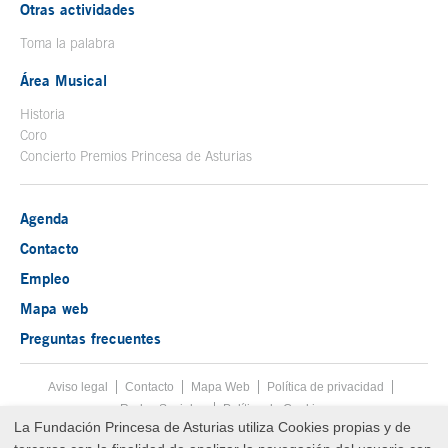
Otras actividades
Toma la palabra
Área Musical
Historia
Coro
Concierto Premios Princesa de Asturias
Agenda
Contacto
Empleo
Mapa web
Preguntas frecuentes
Aviso legal
Tecla de acceso 8
Contacto
Mapa Web
Menú pie
Política de privacidad
Redes Sociales
Política de Cookies
La Fundación Princesa de Asturias utiliza Cookies propias y de
Fin menú pie